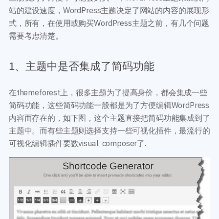
开发教程
技术专题
站的建设速度，WordPress主题决定了网站的内容的展现形
主题开发分享
安全增强
式，所有，在使用或购买WordPress主题之前，有几个问题
后台开发定制
性能优化
需要考虑清楚。
前端开发技巧
WordPress数据库
开发文档手册
WooCommerce开发
1、主题中是否集成了简码功能
网站管理运营
多语言主题开发
WP新闻资讯
电子商务和支付
在themeforest上，很多主题为了提高身价，都会集成一些
服务咨询
简码功能，这些简码功能一般都是为了方便编辑WordPress
登录
内容而存在的，如下图，这个主题直接把简码功能集成到了
主题中。而有些主题则选择支持一些可视化插件，最流行的
可视化编辑插件要数visual composer了.