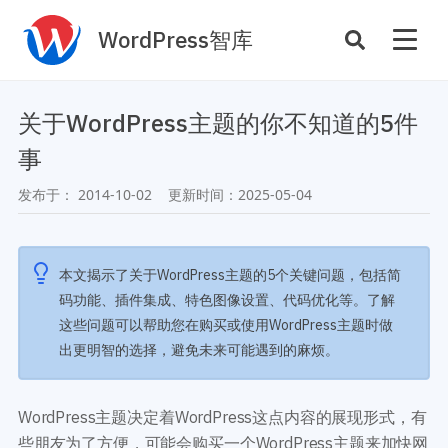
WordPress智库
插件开发
主题定制
关于WordPress主题的你不知道的5件
性能优化
主机托管
事
SEO与全站运营
发布于：
2014-10-02
更新时间：
2025-05-04
案例
商店
主题案例
本文揭示了关于WordPress主题的5个关键问题，包括简
插件商店
码功能、插件集成、特色图像设置、代码优化等。了解
插件案例
这些问题可以帮助您在购买或使用WordPress主题时做
资源
出更明智的选择，避免未来可能遇到的麻烦。
开发手册
主题推荐
主题开发手册
插件推荐
插件开发手册
WordPress主题决定着WordPress这点内容的展现形式，有
些朋友为了方便，可能会购买一个WordPress主题来加快网