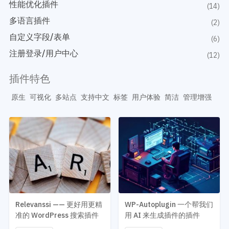
开发教程
性能优化插件
技术专题
(14)
主题开发分享
多语言插件
安全增强
(2)
后台开发定制
性能优化
自定义字段/表单
(6)
前端开发技巧
WordPress数据库
注册登录/用户中心
(12)
开发文档手册
WooCommerce开发
网站管理运营
多语言主题开发
插件特色
WP新闻资讯
电子商务和支付
原生
可视化
多站点
支持中文
标签
用户体验
简洁
管理增强
服务咨询
登录
Relevanssi —— 更好用更精
WP-Autoplugin 一个帮我们
准的 WordPress 搜索插件
用 AI 来生成插件的插件