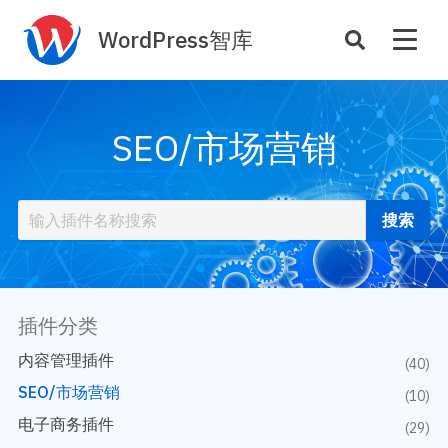
WordPress智库
插件开发
主题定制
SEO/市场营销
性能优化
主机托管
SEO与全站运营
案例
商店
主题案例
插件商店
插件案例
插件分类
资源
开发手册
内容管理插件
(40)
主题推荐
主题开发手册
SEO/市场营销
(10)
插件推荐
插件开发手册
电子商务插件
(29)