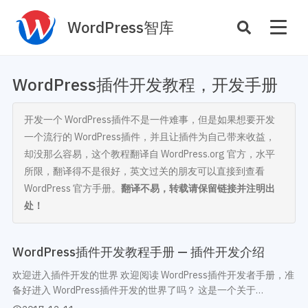
WordPress智库
插件开发
主题定制
WordPress插件开发教程，开发手册
性能优化
主机托管
开发一个 WordPress插件不是一件难事，但是如果想要开发
SEO与全站运营
一个流行的 WordPress插件，并且让插件为自己带来收益，
却没那么容易，这个教程翻译自 WordPress.org 官方，水平
案例
商店
所限，翻译得不是很好，英文过关的朋友可以直接到查看
WordPress 官方手册。
翻译不易，转载请保留链接并注明出
主题案例
插件商店
处！
插件案例
资源
开发手册
WordPress插件开发教程手册 — 插件开发介绍
主题推荐
主题开发手册
欢迎进入插件开发的世界 欢迎阅读 WordPress插件开发者手册，准
插件推荐
插件开发手册
备好进入 WordPress插件开发的世界了吗？ 这是一个关于
WordPress插件开发的教程资源，无论你是第一次接触 WordPress