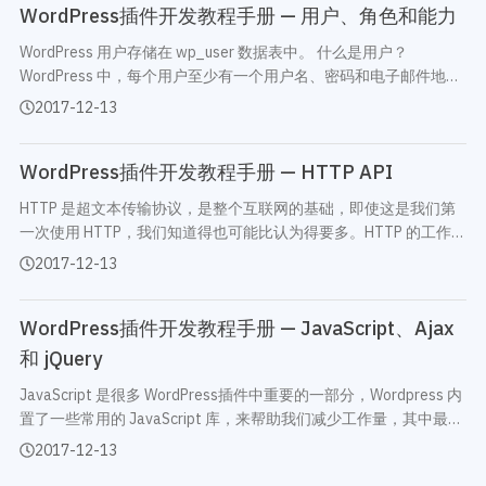
WordPress插件开发教程手册 — 用户、角色和能力
WordPress 用户存储在 wp_user 数据表中。 什么是用户？
WordPress 中，每个用户至少有一个用户名、密码和电子邮件地
址。一旦创建了用户账户，用户就可以的登录后台来访问
2017-12-13
WordPress 的功能和数据。 角色和能力 每个用户都…
WordPress插件开发教程手册 — HTTP API
HTTP 是超文本传输协议，是整个互联网的基础，即使这是我们第
一次使用 HTTP，我们知道得也可能比认为得要多。HTTP 的工作原
理如下： 你好服务器 XYZ，请问有文件 abc.html 吗？你好，朋
2017-12-13
友，我有这个文件，现在发给你，接好了。 …
WordPress插件开发教程手册 — JavaScript、Ajax
和 jQuery
JavaScript 是很多 WordPress插件中重要的一部分，Wordpress 内
置了一些常用的 JavaScript 库，来帮助我们减少工作量，其中最常
用的就是 jQuery，我们可以使用 jQuery 在 WordPress插件中处理
2017-12-13
DOM 对象、执行 Ajax 操作等。 jQuery …