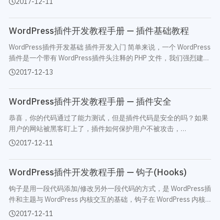
2017-12-11
开发教程
技术专题
插件开发，还是经验丰富的 WordPress插件开发者…
主题开发分享
安全增强
WordPress插件开发教程手册 — 插件基础教程
后台开发定制
性能优化
前端开发技巧
WordPress数据库
WordPress插件开发基础 插件开发入门 简单来说，一个 WordPress
开发文档手册
WooCommerce开发
插件是一个带有 WordPress插件头注释的 PHP 文件，我们强烈建议
网站管理运营
为插件创建一个目录，以便保持插件文件整齐有序、便于维护。 要
多语言主题开发
2017-12-13
创建一个新的 WordPress插件，请按…
WP新闻资讯
电子商务和支付
WordPress插件开发教程手册 — 插件安全
服务咨询
登录
恭喜，你的代码通过了能力测试，但是插件代码是安全的吗？如果
用户的网站被黑客盯上了，插件如何保护用户不被攻击，
WordPress.org 插件目录中的插件在安全方面都做了很多工作，以
2017-12-11
确保用户的信息安全。 请记住，你的代码可能会在数百…
WordPress插件开发教程手册 — 钩子(Hooks)
钩子是用一段代码添加/修改另外一段代码的方式，是 WordPress插
件和主题与 WordPress 内核交互的基础，钩子在 WordPress 内核
中也被广泛使用。WordPress 中有两种钩子，Action 和 Filter。使
2017-12-11