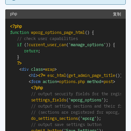
复制
<?php
function
wporg_options_page_html
(
)
{
// check user capabilities
if
(
!
current_user_can
(
'manage_options'
)
)
{
return
;
}
?>
<
div
class
=
wrap
>
<
h1
>
<?=
esc_html
(
get_admin_page_title
(
)
)
;
?
<
form
action
=
options.php
method
=
post
>
<?php
// output security fields for the register
settings_fields
(
'wporg_options'
)
;
// output setting sections and their field
// (sections are registered for wporg, eac
do_settings_sections
(
'wporg'
)
;
// output save settings button
submit_button
(
'Save Settings'
)
;