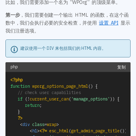
比如，我们需要添加一个名为 “WPOrg” 的顶级菜单。
第一步
，我们需要创建一个输出 HTML 的函数，在这个函
数中，我们会执行必要的安全检查，并使用
设置 API
显示
我们注册选项。
建议使用一个 DIV 来包括我们的 HTML 内容。
复制
<?php
function
wporg_options_page_html
(
)
{
// check user capabilities
if
(
!
current_user_can
(
'manage_options'
)
)
{
return
;
}
?>
<
div
class
=
wrap
>
<
h1
>
<?=
esc_html
(
get_admin_page_title
(
)
)
;
?