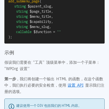
add_submenu_page
(
string
$parent_slug
,
string
$page_title
,
string
$menu_title
,
string
$capability
,
string
$menu_slug
,
callable
$function
=
''
)
;
示例
假设我们需要在 “工具” 顶级菜单中，添加一个子菜单：
“WPOrg 设置”
第一步
，我们将创建一个输出 HTML 的函数，在这个函数
中，我们执行必要的安全检查，使用
设置 API
显示我们注
册的选项。
建议使用一个 DIV 包括我们的 HTML 内容。