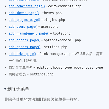
add_comments_page()
–
edit-comments.php
add_theme_page()
–
themes.php
add_plugins_page()
–
plugins.php
add_users_page()
–
users.php
add_management_page()
–
tools.php
add_options_page()
–
options-general.php
add_options_page()
–
settings.php
add_links_page()
–
– WP 3.5 以后，需要
link-manager.php
一个插件才能使用。
自定义文章类型 –
edit.php?post_type=wporg_post_type
网络管理员 –
settings.php
删除子菜单
删除子菜单的方法和删除顶级菜单是一样的。