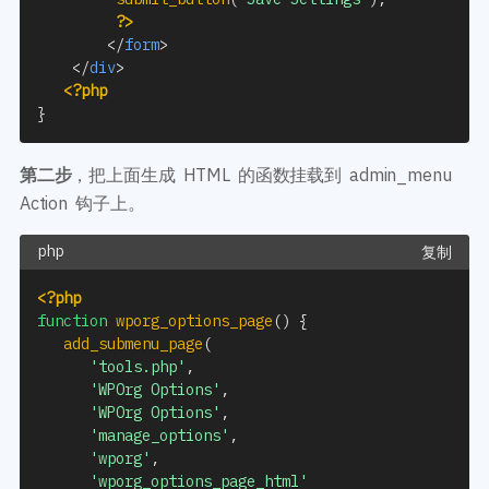
?>
</
form
>
</
div
>
<?php
}
第二步
，把上面生成 HTML 的函数挂载到 admin_menu
Action 钩子上。
复制
<?php
function
wporg_options_page
(
)
{
add_submenu_page
(
'tools.php'
,
'WPOrg Options'
,
'WPOrg Options'
,
'manage_options'
,
'wporg'
,
'wporg_options_page_html'