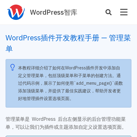
WordPress智库
插件开发
主题定制
WordPress插件开发教程手册 — 管理菜
性能优化
主机托管
单
SEO与全站运营
本教程详细介绍了如何在WordPress插件开发中添加自
案例
商店
定义管理菜单，包括顶级菜单和子菜单的创建方法。通
过代码示例，展示了如何使用`add_menu_page()`函数
主题案例
插件商店
添加顶级菜单，并提供了最佳实践建议，帮助开发者更
插件案例
好地管理插件设置选项页面。
资源
开发手册
主题推荐
主题开发手册
管理菜单是 WordPress 后台左侧显示的后台管理功能菜
插件推荐
插件开发手册
单，可以让我们为插件或主题添加自定义设置选项页面。