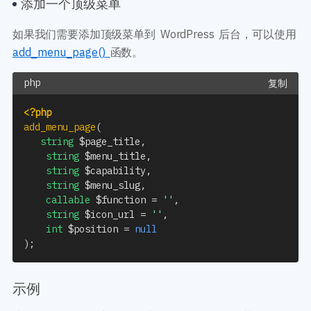
添加一个顶级菜单
如果我们需要添加顶级菜单到 WordPress 后台，可以使用
add_menu_page()
函数。
复制
<?php
add_menu_page
(
string
$page_title
,
string
$menu_title
,
string
$capability
,
string
$menu_slug
,
callable
$function
=
''
,
string
$icon_url
=
''
,
int
$position
=
null
)
;
示例