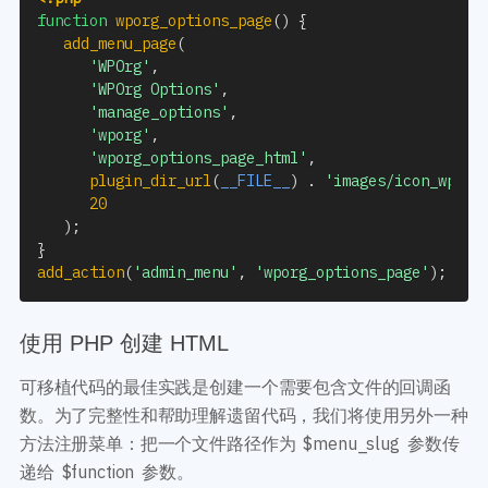
function
wporg_options_page
(
)
{
add_menu_page
(
'WPOrg'
,
'WPOrg Options'
,
'manage_options'
,
'wporg'
,
'wporg_options_page_html'
,
plugin_dir_url
(
__FILE__
)
.
'images/icon_wporg
20
)
;
}
add_action
(
'admin_menu'
,
'wporg_options_page'
)
;
使用 PHP 创建 HTML
可移植代码的最佳实践是创建一个需要包含文件的回调函
数。为了完整性和帮助理解遗留代码，我们将使用另外一种
方法注册菜单：把一个文件路径作为 $menu_slug 参数传
递给 $function 参数。