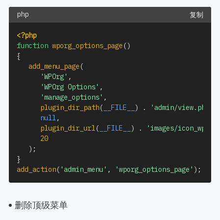
复制
<?php
function
wporg_options_page
(
)
{
add_menu_page
(
'WPOrg'
,
'WPOrg Options'
,
'manage_options'
,
plugin_dir_path
(
__FILE__
)
.
'admin/view.php'
,
null
,
plugin_dir_url
(
__FILE__
)
.
'images/icon_wporg
20
)
;
}
add_action
(
'admin_menu'
,
'wporg_options_page'
)
;
删除顶级菜单