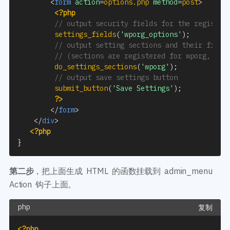
<
form
action
=
options.php
method
=
post
>
<?php
// output security fields for the register
settings_fields
(
'wporg_options'
)
;
// output setting sections and their field
// (sections are registered for wporg, eac
do_settings_sections
(
'wporg'
)
;
// output save settings button
submit_button
(
'Save Settings'
)
;
?>
</
form
>
</
div
>
<?php
}
第二步
，把上面生成 HTML 的函数挂载到 admin_menu
Action 钩子上面。
复制
<?php