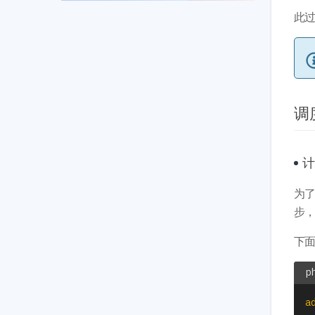
此过
调度
计
为
步
下
a