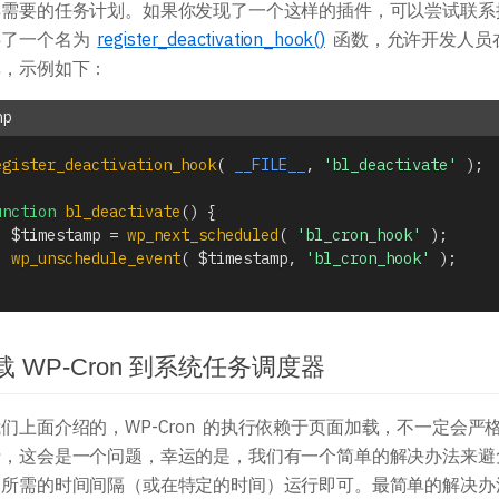
需要的任务计划。如果你发现了一个这样的插件，可以尝试联系插件作
供了一个名为
register_deactivation_hook()
函数，允许开发人员
单，示例如下：
egister_deactivation_hook
(
__FILE__
,
'bl_deactivate'
)
;
unction
bl_deactivate
(
)
{
$timestamp
=
wp_next_scheduled
(
'bl_cron_hook'
)
;
wp_unschedule_event
(
$timestamp
,
'bl_cron_hook'
)
;
载 WP-Cron 到系统任务调度器
们上面介绍的，WP-Cron 的执行依赖于页面加载，不一定会
行，这会是一个问题，幸运的是，我们有一个简单的解决办法来避
所需的时间间隔（或在特定的时间）运行即可。最简单的解决办法是使用