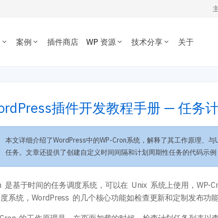
务
案例
插件商店
WP 资源
技术分享
关于
WORDPRESS开发技术分享
我的订单
定制开发
插件开发
主题案例
主题推荐
插件推荐
定制开发一套优质专属的
根据您的需求开发各种功
WordPress开发经验、代码片段，欢
资源下载
插件案例
电子商务主题
内容管理插件
dPress主题。
WordPress插件。
迎参考交流。
ordPress插件开发教程手册 — 任务计划
博客杂志主题
SEO/市场营销
退出
公司企业主题
电子商务插件
开发教程
技术专题
优化
主机托管
音乐视频主题
性能优化插件
主题开发分享
安全增强
WordPress网站可以在 1 秒
为您提供或帮您维护专为
本文详细介绍了WordPress中的WP-Cron系统，解释了其工作原理、与
学校教育主题
多语言插件
后台开发定制
性能优化加速
速打开。
WordPress优化的服务器
任务。文章还提供了创建自定义时间间隔和计划周期性任务的代码示例，帮
多用途主题
自定义字段/表单
前端开发技巧
WordPress数据库
房产/列表主题
注册登录/用户中心
开发文档手册
WooCommerce开发
O与全站运营
网站管理运营
多语言主题开发
的网站不仅有流量，更有转化。 我们提供从技术维护，内容运营、广告
on 是基于时间的任务调度系统，可以在 Unix 系统上使用，WP-Cr
WP新闻资讯
电子商务和支付
运维的一站式全生命周期服务。
度系统，WordPress 的几个核心功能如检查更新和定制发布功能，
高级插件商店