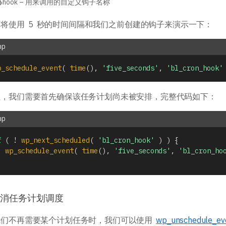
$hook – 用来调用的自定义钩子名称
将使用 5 秒的时间间隔和我们之前创建的钩子来演示一下：
p_schedule_event
(
time
(
)
,
'five_seconds'
,
'bl_cron_hook'
住，我们需要首先确保该任务计划尚未被安排，完整代码如下：
f
(
!
wp_next_scheduled
(
'bl_cron_hook'
)
)
{
wp_schedule_event
(
time
(
)
,
'five_seconds'
,
'bl_cron_ho
消任务计划调度
我们不再需要某个计划任务时，我们可以使用
wp_unschedule_e