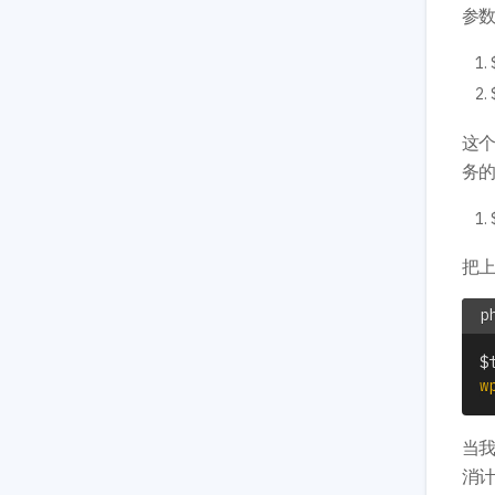
参
这
务
把
$
w
当我
消计