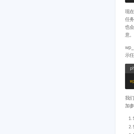
现在
任
也
意。
wp
示
w
我们
加参