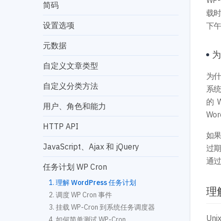
WP
简码
载时
设置选项
下午
元数据
为
自定义文章类型
为什
自定义分类方法
系统
的 
用户、角色和能力
Wo
HTTP API
如果
JavaScript、Ajax 和 jQuery
过
通过
任务计划 WP Cron
理解 WordPress 任务计划
理解
调度 WP Cron 事件
挂载 WP-Cron 到系统任务调度器
Un
如何简单测试 WP-Cron