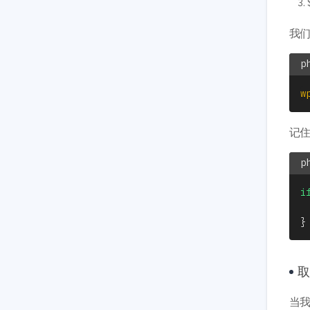
我们
w
记
i
}
取
当