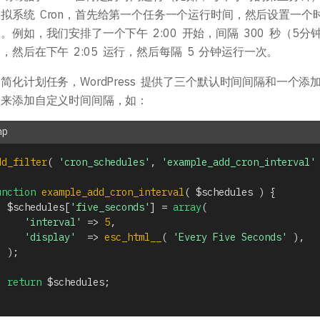
拟系统 Cron，首先给第一个任务一个运行时间，然后设置一
。例如，我们安排了一个下午 2:00 开始，间隔 300 秒（5分
，然后在下午 2:05 运行，然后每隔 5 分钟运行一次。
简化计划任务，WordPress 提供了三个默认时间间隔和一个
器来添加自定义时间间隔，如：
dd_filter
(
'cron_schedules'
,
'example_add_cron_interval'
unction
example_add_cron_interval
(
$schedules
)
{
$schedules
[
'five_seconds'
]
=
array
(
'interval'
=>
5
,
'display'
=>
esc_html__
(
'Every Five Seconds'
)
,
)
;
return
$schedules
;