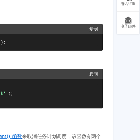
电话咨询
电子邮件
复制
)
;
复制
ok'
)
;
vent() 函数
来取消任务计划调度，该函数有两个