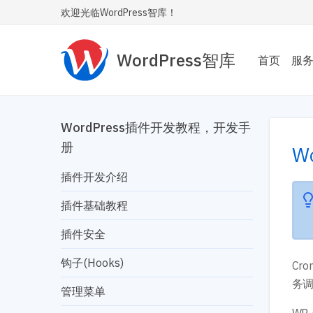
欢迎光临WordPress智库！
WordPress智库
首页
服
主题
为您
WordPress插件开发教程，开发手
Wor
册
W
插件开发介绍
性能
让您的
插件基础教程
内飞
插件安全
SE
钩子(Hooks)
让您
Cr
安全
务调
管理菜单