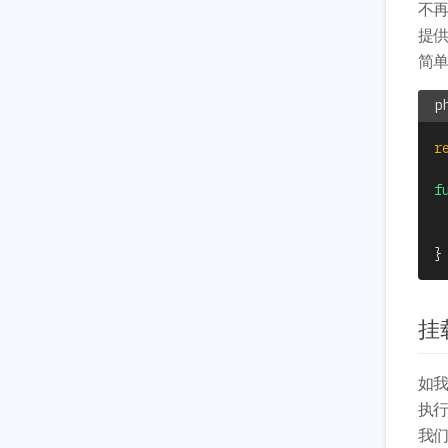
不再
提
简
r
f
}
挂
如我
执
我们