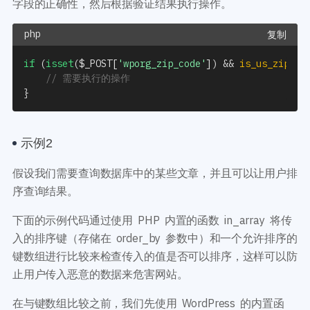
字段的正确性，然后根据验证结果执行操作。
复制
if
(
isset
(
$_POST
[
'wporg_zip_code'
]
)
&&
is_us_zip_co
// 需要执行的操作
}
示例2
假设我们需要查询数据库中的某些文章，并且可以让用户排
序查询结果。
下面的示例代码通过使用 PHP 内置的函数 in_array 将传
入的排序键（存储在 order_by 参数中）和一个允许排序的
键数组进行比较来检查传入的值是否可以排序，这样可以防
止用户传入恶意的数据来危害网站。
在与键数组比较之前，我们先使用 WordPress 的内置函