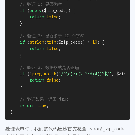
// 验证 1: 是否为空 
if
(
empty
(
$zip_code
)
)
{
return
false
;
}
// 验证 2: 是否多于 10 个字符
if
(
strlen
(
trim
(
$zip_code
)
)
>
10
)
{
return
false
;
}
// 验证 3: 数据格式是否正确
if
(
!
preg_match
(
'/^\d{5}(\-?\d{4})?$/'
,
$zip_co
return
false
;
}
// 验证如果，返回 true
return
true
;
}
处理表单时，我们的代码应该首先检查 wporg_zip_code