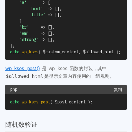
'a'
=>
[
'href'
=>
[
]
,
'title'
=>
[
]
,
]
,
'br'
=>
[
]
,
'em'
=>
[
]
,
'strong'
=>
[
]
,
]
;
echo
wp_kses
(
$custom_content
,
$allowed_html
)
;
wp_kses_post()
是 wp_kses 函数的封装，其中
是显示文章内容使用的一组规则。
$allowed_html
复制
echo
wp_kses_post
(
$post_content
)
;
随机数验证