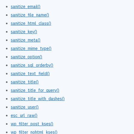
sanitize_email()
sanitize_file_name()
sanitize_html_class()
sanitize_key()
sanitize_meta()
sanitize_mime_type()
sanitize_option()
sanitize_sql_orderby()
sanitize_text_field()
sanitize_title()
sanitize_title_for_query()
sanitize_title_with_dashes()
sanitize_user()
esc_url_raw()
wp_filter_post_kses()
wp_filter_nohtml_kses()