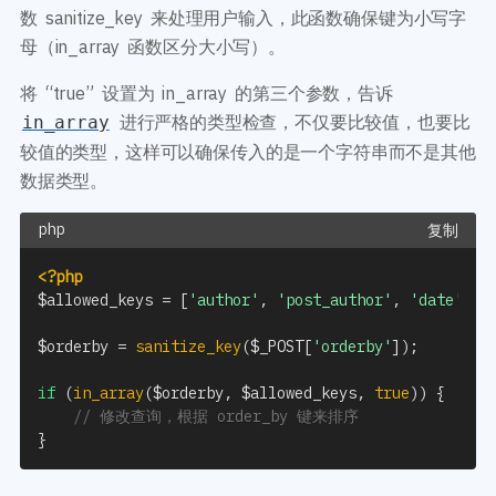
数 sanitize_key 来处理用户输入，此函数确保键为小写字
母（in_array 函数区分大小写）。
将 “true” 设置为 in_array 的第三个参数，告诉
进行严格的类型检查，不仅要比较值，也要比
in_array
较值的类型，这样可以确保传入的是一个字符串而不是其他
数据类型。
复制
<?php
$allowed_keys
=
[
'author'
,
'post_author'
,
'date'
,
'
$orderby
=
sanitize_key
(
$_POST
[
'orderby'
]
)
;
if
(
in_array
(
$orderby
,
$allowed_keys
,
true
)
)
{
// 修改查询，根据 order_by 键来排序
}