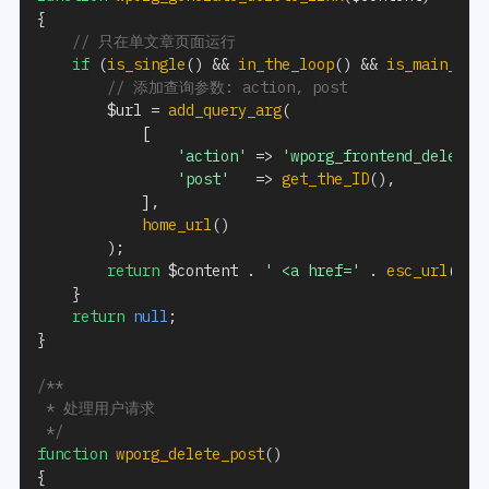
{
// 只在单文章页面运行
if
(
is_single
(
)
&&
in_the_loop
(
)
&&
is_main_que
// 添加查询参数: action, post
$url
=
add_query_arg
(
[
'action'
=>
'wporg_frontend_delete'
'post'
=>
get_the_ID
(
)
,
]
,
home_url
(
)
)
;
return
$content
.
' <a href='
.
esc_url
(
$ur
}
return
null
;
}
/**

 * 处理用户请求

 */
function
wporg_delete_post
(
)
{