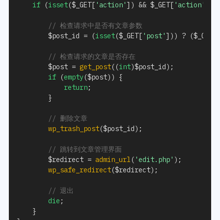
if
(
isset
(
$_GET
[
'action'
]
)
&&
$_GET
[
'action'
]
=
// 检查请求中是否有文章参数
$post_id
=
(
isset
(
$_GET
[
'post'
]
)
)
?
(
$_GET
[
// 检查请求的文章是否存在
$post
=
get_post
(
(
int
)
$post_id
)
;
if
(
empty
(
$post
)
)
{
return
;
}
// 删除文章
wp_trash_post
(
$post_id
)
;
// 跳转到文章管理界面
$redirect
=
admin_url
(
'edit.php'
)
;
wp_safe_redirect
(
$redirect
)
;
// 退出
die
;
}