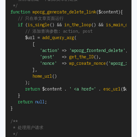
 */
function
wporg_generate_delete_link
(
$content
)
{
// 只在单文章页面运行
if
(
is_single
(
)
&&
in_the_loop
(
)
&&
is_main_quer
// 添加查询参数: action, post
$url
=
add_query_arg
(
[
'action'
=>
'wporg_frontend_delete'
,
'post'
=>
get_the_ID
(
)
,
'nonce'
=>
wp_create_nonce
(
'wporg_fron
]
,
home_url
(
)
)
;
return
$content
.
' <a href='
.
esc_url
(
$url
)
}
return
null
;
}
/**

 * 处理用户请求

 */