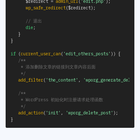
$redirect
=
admin_url
(
'edit.php'
)
;
wp_safe_redirect
(
$redirect
)
;
// 退出
die
;
}
}
if
(
current_user_can
(
'edit_others_posts'
)
)
{
/**

    * 添加删除文章的链接到文章内容后面

    */
add_filter
(
'the_content'
,
'wporg_generate_delete
/**

    * WordPress 初始化时注册请求处理函数

    */
add_action
(
'init'
,
'wporg_delete_post'
)
;
}