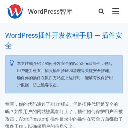
WordPress智库
插件开发
主题定制
WordPress插件开发教程手册 — 插件安
性能优化
主机托管
全
SEO与全站运营
本文详细介绍了如何开发安全的WordPress插件，包括
案例
商店
用户能力检查、输入输出验证和清理等关键安全措施。
确保你的插件在数百万站点上运行时，能够有效保护用
主题案例
插件商店
户数据，防止黑客攻击。
插件案例
资源
开发手册
恭喜，你的代码通过了能力测试，但是插件代码是安全的
主题推荐
主题开发手册
吗？如果用户的网站被黑客盯上了，插件如何保护用户不被
插件推荐
插件开发手册
攻击，WordPress.org 插件目录中的插件在安全方面都做了
很多工作，以确保用户的信息安全。