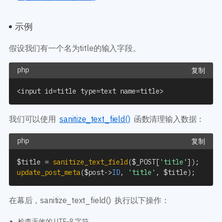
示例
假设我们有一个名为title的输入字段。
复制
<
input id
=
title type
=
text name
=
title
>
我们可以使用
sanitize_text_field()
函数清理输入数据：
复制
$title
=
sanitize_text_field
(
$_POST
[
'title'
]
)
;
update_post_meta
(
$post
->
ID
,
'title'
,
$title
)
;
在幕后，sanitize_text_field() 执行以下操作：
检查无效的 UTF-8 字符