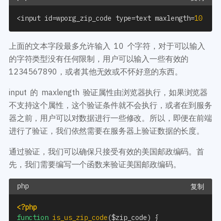
<
input id
=
wporg_zip_code type
=
text maxlength
=
10
 nam
上面的文本字段最多允许输入 10 个字符，对于可以输入
的字符类型没有任何限制，用户可以输入一些有效的
1234567890，或者其他无效或不怀好意的东西。
input 的 maxlength 验证属性由浏览器执行，如果浏览器
不支持这个属性，这个验证条件就不会执行，或者在到服务
器之前，用户可以对数据进行一些修改。所以，即便在前端
进行了验证，我们依然需要在服务器上验证数据的长度。
通过验证，我们可以确保只接受有效的美国邮政编码。首
先，我们需要编写一个函数来验证美国邮政编码。
复制
<?php
function
is_us_zip_code
(
$zip_code
)
{