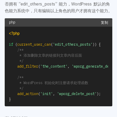
否拥有 “edit_others_posts” 能力，WordPress 默认的角
色能力系统中，只有编辑以上角色的用户才拥有这个能力。
复制
<?php
if
(
current_user_can
(
'edit_others_posts'
)
)
{
/**

     * 添加删除文章的链接到文章内容后面

     */
add_filter
(
'the_content'
,
'wporg_generate_delet
/**

     * WordPress 初始化时注册请求处理函数

     */
add_action
(
'init'
,
'wporg_delete_post'
)
;
}