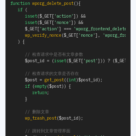
function
wporg_delete_post
(
)
{
if
(
isset
(
$_GET
[
'action'
]
)
&&
isset
(
$_GET
[
'nonce'
]
)
&&
$_GET
[
'action'
]
===
'wporg_frontend_delete'
&
wp_verify_nonce
(
$_GET
[
'nonce'
]
,
'wporg_fronte
)
{
// 检查请求中是否有文章参数
$post_id
=
(
isset
(
$_GET
[
'post'
]
)
)
?
(
$_GET
[
'p
// 检查请求的文章是否存在
$post
=
get_post
(
(
int
)
$post_id
)
;
if
(
empty
(
$post
)
)
{
return
;
}
// 删除文章
wp_trash_post
(
$post_id
)
;
// 跳转到文章管理界面