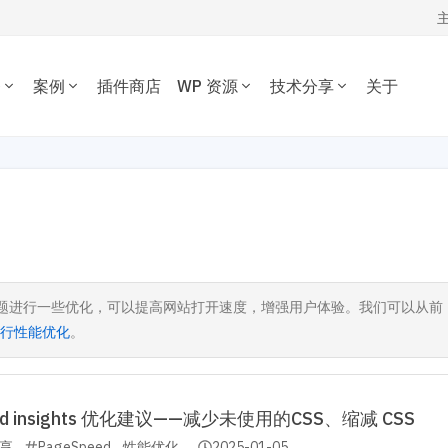
务
案例
插件商店
WP 资源
技术分享
关于
WORDPRESS开发技术分享
我的订单
定制开发
插件开发
主题案例
主题推荐
插件推荐
定制开发一套优质专属的
根据您的需求开发各种功
WordPress开发经验、代码片段，欢
资源下载
插件案例
电子商务主题
内容管理插件
dPress主题。
WordPress插件。
迎参考交流。
博客杂志主题
SEO/市场营销
退出
公司企业主题
电子商务插件
开发教程
技术专题
优化
主机托管
音乐视频主题
性能优化插件
主题开发分享
安全增强
WordPress网站可以在 1 秒
为您提供或帮您维护专为
学校教育主题
多语言插件
后台开发定制
性能优化加速
速打开。
WordPress优化的服务器
ress主题进行一些优化，可以提高网站打开速度，增强用户体验。我们可以从前
多用途主题
自定义字段/表单
前端开发技巧
WordPress数据库
点进行性能优化
。
房产/列表主题
注册登录/用户中心
开发文档手册
WooCommerce开发
O与全站运营
网站管理运营
多语言主题开发
的网站不仅有流量，更有转化。 我们提供从技术维护，内容运营、广告
WP新闻资讯
电子商务和支付
运维的一站式全生命周期服务。
eed insights 优化建议——减少未使用的CSS、缩减 CSS
高级插件商店
享
PageSpeed
性能优化
2025-01-05