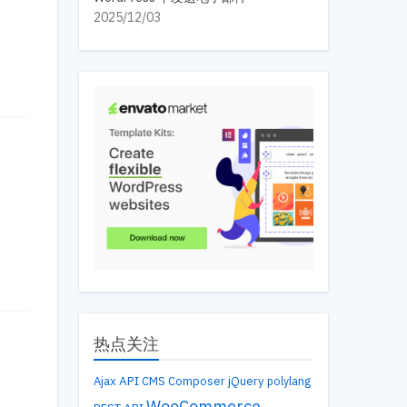
2025/12/03
热点关注
API
Ajax
CMS
Composer
jQuery
polylang
WooCommerce