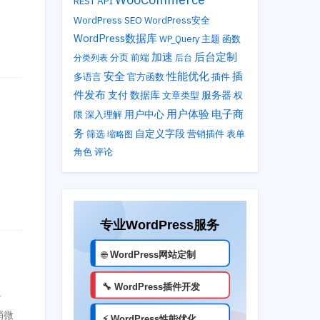
REST API
WordPress SEO
WordPress安全
WordPress数据库
主题
WP_Query
函数
加速
后台定制
分类列表
分页
前端
后台
性能优化
安全
插
多语言
官方函数
插件
件发布
支付
数据库
服务器
文章类型
权
用户体验
电子商
用户中心
限
深入理解
务
自定义字段
筛选
营销插件
表单
缩略图
角色
评论
有
稍微