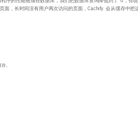
程序的性能瓶颈在数据库，我们把数据库查询降低到了 0，你
的页面，长时间没有用户再次访问的页面，Cachify 会从缓存中把
除缓存。