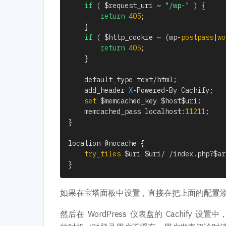
if
(
$request_uri
~
"/wp-"
)
{
return
405
;
}
if
(
$http_cookie
~
(
wp
-
postpass
|
wo
return
405
;
}
    default_type text
/
html
;
    add_header 
X
-
Powered
-
By Cachify
;
set
$memcached_key
$host
$uri
;
    memcached_pass localhost
:
11211
;
}
location @nocache 
{
try_files
$uri
$uri
/
/
index
.
php
?
$ar
}
如果在宝塔面板中设置，直接在把上面的配置
然后在 WordPress 仪表盘的 Cachify