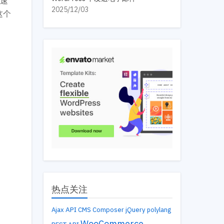
说速
2025/12/03
这个
热点关注
API
Ajax
CMS
Composer
jQuery
polylang
WooCommerce