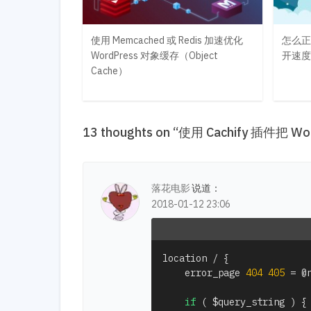
使用 Memcached 或 Redis 加速优化
怎么正
WordPress 对象缓存（Object
开速度-
Cache）
13 thoughts on “
使用 Cachify 插件把 
落花电影
说道：
2018-01-12 23:06
location 
/
{
    error_page 
404
405
=
 @
if
(
$query_string
)
{