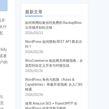
最新文章
就开
如何将网站备份到免费的 BackupBliss
从什
云存储并轻松迁移
配
2026/05/15
WordPress 如何限制 REST API 匿名访
问？
hify
2026/02/28
或者
WooCommerce 收款网关终极指南：从
户的
选型到自定义开发与对接实战
2026/02/26
WordPress 角色与权限（Roles &
Capabilities）终极开发指南: 从入门到
精通
2026/02/26
到
取页
使用 Amazon SES + FluentSMTP 在
WordPress 中发送电子邮件