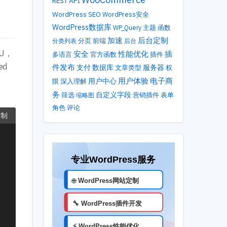
REST API
WordPress SEO
WordPress安全
WordPress数据库
主题
WP_Query
函数
加速
后台定制
分类列表
分页
前端
后台
U，
性能优化
安全
插
多语言
官方函数
插件
ed
件发布
支付
数据库
服务器
文章类型
权
用户体验
电子商
用户中心
限
深入理解
务
自定义字段
筛选
营销插件
表单
缩略图
角色
评论
复制