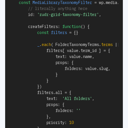
const
MediaLibraryTaxonomyFilter
=
 wp
.
media
.
vie
// literally anything here
		id
:
'rudr-grid-taxonomy-filter'
,
createFilters
:
function
(
)
{
const
filters
=
{
}
_
.
each
(
 FolderTaxonomyTerms
.
terms
||
{
}
				filters
[
 value
.
term_id 
]
=
{
					text
:
 value
.
name
,
props
:
{
						folders
:
 value
.
slug
,
}
}
}
)
			filters
.
all 
=
{
				text
:
'All folders'
,
props
:
{
					folders
:
''
}
,
priority
:
10