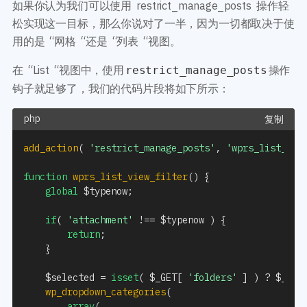
如果你认为我们可以使用 restrict_manage_posts 操作轻
松实现这一目标，那么你说对了一半，因为一切都取决于使
用的是 “网格 “还是 “列表 “视图。
在 “List “视图中，使用
操作
restrict_manage_posts
钩子就足够了，我们的代码片段将如下所示：
复制
add_action
(
'restrict_manage_posts'
,
'wprs_list_vie
function
wprs_list_view_filter
(
)
{
global
$typenow
;
if
(
'attachment'
!==
$typenow
)
{
return
;
}
$selected
=
isset
(
$_GET
[
'folders'
]
)
?
$_GET
wp_dropdown_categories
(
array
(