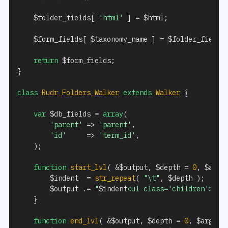
$folder_fields
[
'html'
]
=
$html
;
$form_fields
[
$taxonomy_name
]
=
$folder_fields
return
$form_fields
;
}
class
Rudr_Folders_Walker
extends
Walker
{
var
$db_fields
=
array
(
'parent'
=>
'parent'
,
'id'
=>
'term_id'
,
)
;
function
start_lvl
(
&
$output
,
$depth
=
0
,
$args
$indent
=
str_repeat
(
"\t"
,
$depth
)
;
$output
.=
"
$indent
<ul class='children'>\n"
}
function
end_lvl
(
&
$output
,
$depth
=
0
,
$args
=