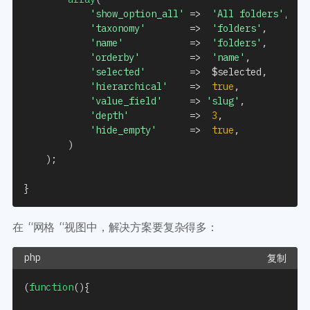
'show_option_all'
=>
'All folders'
,
'taxonomy'
=>
'folders'
,
'name'
=>
'folders'
,
'orderby'
=>
'name'
,
'selected'
=>
$selected
,
'hierarchical'
=>
true
,
'value_field'
=>
'slug'
,
'depth'
=>
3
,
'hide_empty'
=>
true
,
)
)
;
}
在 “网格 “视图中，解决方案要复杂得多：
复制
(
function
(
)
{