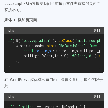
JavaScript 代码将根据我们当前执行文件夹选择的页面而
有所不同。
媒体 > 添加新页面
：
复制
if
(
 $
(
'body.wp-admin'
)
.
hasClass
(
'media-new-php'
	window
.
uploader
.
bind
(
'BeforeUpload'
,
function
(
const
settings
=
 up
.
settings
.
multipart_para
		settings
.
folder_id 
=
 $
(
'#folder_id'
)
.
val
(
}
)
}
在 WordPress 媒体模式窗口内，编辑文章时，也不仅限于
此：
复制
if
(
'function'
==
 typeof wp
.
Uploader 
)
{