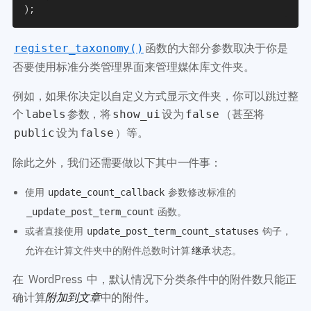
)
;
函数的大部分参数取决于你是
register_taxonomy()
否要使用标准分类管理界面来管理媒体库文件夹。
例如，如果你决定以自定义方式显示文件夹，你可以跳过整
个
参数，将
设为
（甚至将
labels
show_ui
false
设为
）等。
public
false
除此之外，我们还需要做以下其中一件事：
使用
参数修改标准的
update_count_callback
函数。
_update_post_term_count
或者直接使用
钩子，
update_post_term_count_statuses
允许在计算文件夹中的附件总数时计算
状态。
继承
在 WordPress 中，默认情况下分类条件中的附件数只能正
确计算
附加到文章
中的附件
。