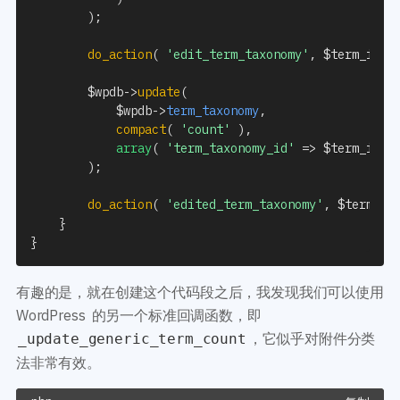
)
;
do_action
(
'edit_term_taxonomy'
,
$term_id
,
$wpdb
->
update
(
$wpdb
->
term_taxonomy
,
compact
(
'count'
)
,
array
(
'term_taxonomy_id'
=>
$term_id
)
)
;
do_action
(
'edited_term_taxonomy'
,
$term
,
$
}
}
有趣的是，就在创建这个代码段之后，我发现我们可以使用
WordPress 的另一个标准回调函数，即
，它似乎对附件分类
_update_generic_term_count
法非常有效。