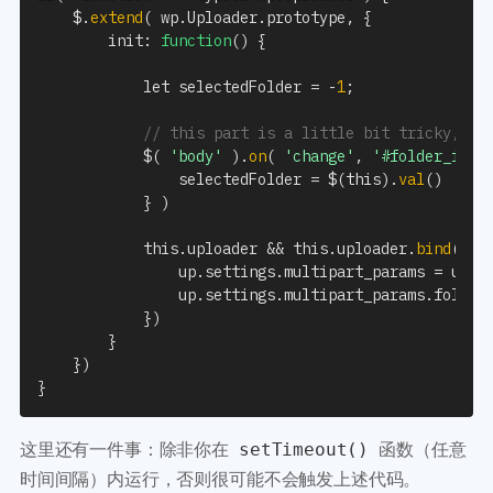
	$
.
extend
(
 wp
.
Uploader
.
prototype
,
{
		init
:
function
(
)
{
			let selectedFolder 
=
-
1
;
// this part is a little bit tricky, bu
			$
(
'body'
)
.
on
(
'change'
,
'#folder_id'
,
				selectedFolder 
=
 $
(
this
)
.
val
(
)
}
)
			this
.
uploader 
&&
 this
.
uploader
.
bind
(
'B
				up
.
settings
.
multipart_params 
=
 up
.
s
				up
.
settings
.
multipart_params
.
folder
}
)
}
}
)
}
这里还有一件事：除非你在
函数（任意
setTimeout()
时间间隔）内运行，否则很可能不会触发上述代码。