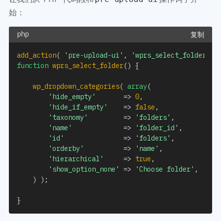
始：
复制
add_action
(
'pre-upload-ui'
,
'wprs_select_folder'
)
function
wprs_select_folder
(
)
{
wp_dropdown_categories
(
array
(
'hide_empty'
=>
0
,
'hide_if_empty'
=>
false
,
'taxonomy'
=>
'folders'
,
'name'
=>
'folder_id'
,
'id'
=>
'folders'
,
'orderby'
=>
'name'
,
'hierarchical'
=>
true
,
'show_option_none'
=>
'Choose folder'
,
)
)
;
}