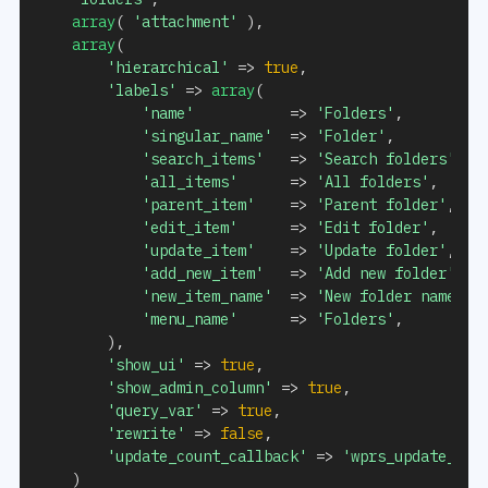
array
(
'attachment'
)
,
array
(
'hierarchical'
=>
true
,
'labels'
=>
array
(
'name'
=>
'Folders'
,
'singular_name'
=>
'Folder'
,
'search_items'
=>
'Search folders'
,
'all_items'
=>
'All folders'
,
'parent_item'
=>
'Parent folder'
,
'edit_item'
=>
'Edit folder'
,
'update_item'
=>
'Update folder'
,
'add_new_item'
=>
'Add new folder'
,
'new_item_name'
=>
'New folder name'
,
'menu_name'
=>
'Folders'
,
)
,
'show_ui'
=>
true
,
'show_admin_column'
=>
true
,
'query_var'
=>
true
,
'rewrite'
=>
false
,
'update_count_callback'
=>
'wprs_update_fol
)