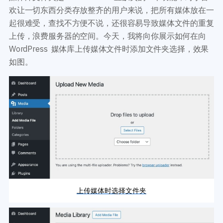
开发教程
技术专题
欢让一切东西分类存放整齐的用户来说，把所有媒体放在一
主题开发分享
安全增强
起很难受，查找不方便不说，还很容易导致媒体文件的重复
后台开发定制
性能优化
上传，浪费服务器的空间。今天，我将向你展示如何在向
前端开发技巧
WordPress数据库
WordPress 媒体库上传媒体文件时添加文件夹选择，效果
开发文档手册
WooCommerce开发
如图。
网站管理运营
多语言主题开发
WP新闻资讯
电子商务和支付
服务咨询
登录
上传媒体时选择文件夹