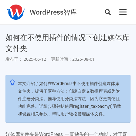
WordPress智库
插件开发
主题定制
如何在不使用插件的情况下创建媒体库
性能优化
主机托管
文件夹
SEO与全站运营
发布于：
2025-06-12
更新时间：
2025-08-01
案例
商店
主题案例
本文介绍了如何在WordPress中不使用插件创建媒体库
插件商店
文件夹，提供了两种方法：创建自定义数据库表或为附
插件案例
件注册分类法。推荐使用分类法方法，因为它更简便且
资源
功能完善。详细步骤包括使用register_taxonomy()函数
开发手册
和设置相关参数，帮助用户轻松管理媒体文件。
主题推荐
主题开发手册
插件推荐
插件开发手册
媒体库文件夹是WordPress 一直缺失的一个功能，对于喜