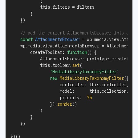
}
			this
.
filters 
=
 filters

}
}
)
// add the current AttachmentsBrowser into a co
const
AttachmentsBrowser
=
 wp
.
media
.
view
.
Attach
	wp
.
media
.
view
.
AttachmentsBrowser 
=
 AttachmentsB
		createToolbar
:
function
(
)
{
			AttachmentsBrowser
.
prototype
.
createTool
			this
.
toolbar
.
set
(
'MediaLibraryTaxonomyFilter'
,
new
MediaLibraryTaxonomyFilter
(
{
					controller
:
 this
.
controller
,
model
:
      this
.
collection
.
pro
priority
:
-
75
}
)
.
render
(
)
)
}
}
)
}
)
(
)