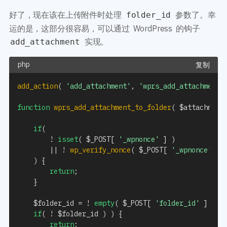
好了，现在该在上传附件时处理
参数了。幸
folder_id
运的是，这部分很容易，可以通过 WordPress 的钩子
实现。
add_attachment
复制
add_action
(
'add_attachment'
,
'wprs_add_attachment_
function
wprs_add_attachment_to_folder
(
$attachment
if
(
!
isset
(
$_POST
[
'_wpnonce'
]
)
||
!
wp_verify_nonce
(
$_POST
[
'_wpnonce'
]
,
)
{
return
;
}
$folder_id
=
!
empty
(
$_POST
[
'folder_id'
]
)
?
if
(
!
$folder_id
)
)
{
return
;