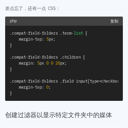
差点忘了，还有一点 CSS：
复制
.
compat
-
field
-
folders 
.
term
-
list
{
    margin
-
top
:
5
px
;
}
.
compat
-
field
-
folders 
.
children 
{
    margin
:
5
px 
0
0
20
px
;
}
.
compat
-
field
-
folders 
.
field input
[
type
=
checkbox
]
{
    margin
-
top
:
0
;
}
创建过滤器以显示特定文件夹中的媒体