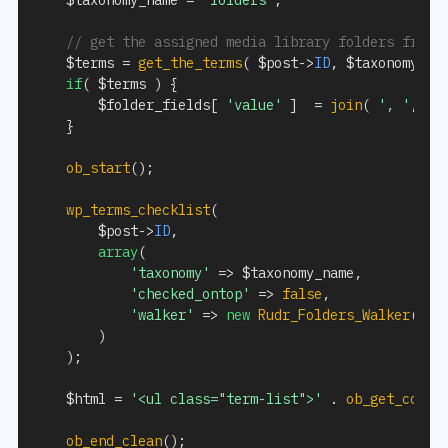
// get the assigned media library folders from 
$terms
=
get_the_terms
(
$post
->
ID
,
$taxonomy_na
if
(
$terms
)
{
$folder_fields
[
'value'
]
=
join
(
', '
,
wp
}
ob_start
(
)
;
wp_terms_checklist
(
$post
->
ID
,
array
(
'taxonomy'
=>
$taxonomy_name
,
'checked_ontop'
=>
false
,
'walker'
=>
new
Rudr_Folders_Walker
(
)
)
)
;
$html
=
'<ul class="term-list">'
.
ob_get_conte
ob_end_clean
(
)
;