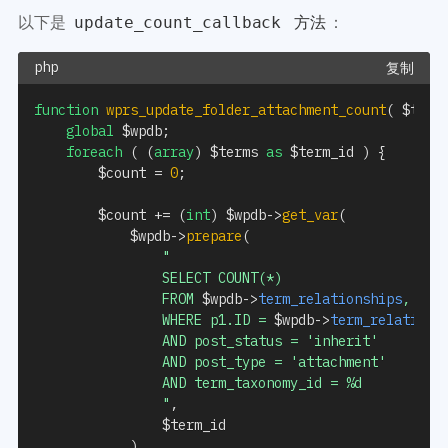
以下是
：
update_count_callback 方法
复制
function
wprs_update_folder_attachment_count
(
$term
global
$wpdb
;
foreach
(
(
array
)
$terms
as
$term_id
)
{
$count
=
0
;
$count
+=
(
int
)
$wpdb
->
get_var
(
$wpdb
->
prepare
(
"

				SELECT COUNT(*)

				FROM 
$wpdb
->
term_relationships
, 
$wp
				WHERE p1.ID = 
$wpdb
->
term_relations
				AND post_status = 'inherit'

				AND post_type = 'attachment'

				AND term_taxonomy_id = %d

				"
,
$term_id
)