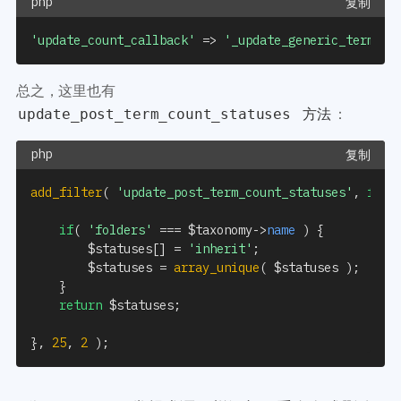
复制
'update_count_callback'
=>
'_update_generic_term_co
总之，这里也有
：
update_post_term_count_statuses 方法
复制
add_filter
(
'update_post_term_count_statuses'
,
func
if
(
'folders'
===
$taxonomy
->
name
)
{
$statuses
[
]
=
'inherit'
;
$statuses
=
array_unique
(
$statuses
)
;
}
return
$statuses
;
}
,
25
,
2
)
;