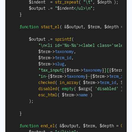
$indent
=
str_repeat
(
"\t"
,
$depth
)
;
$output
.=
"
$indent
</ul>\n"
;
}
function
start_el
(
&
$output
,
$term
,
$depth
=
0
,
$output
.=
sprintf
(
"\n<li id='%s-%s'><label class='selecti
$term
->
taxonomy
,
$term
->
term_id
,
$term
->
slug
,
"tax_input[
{
$term
->
taxonomy
}
][
{
$term
->
s
"in-
{
$term
->
taxonomy
}
-
{
$term
->
term_id
}
"
checked
(
in_array
(
$term
->
term_id
,
$arg
disabled
(
empty
(
$args
[
'disabled'
]
)
,
esc_html
(
$term
->
name
)
)
;
}
function
end_el
(
&
$output
,
$term
,
$depth
=
0
,
$
$output
.=
"</li>\n"
;