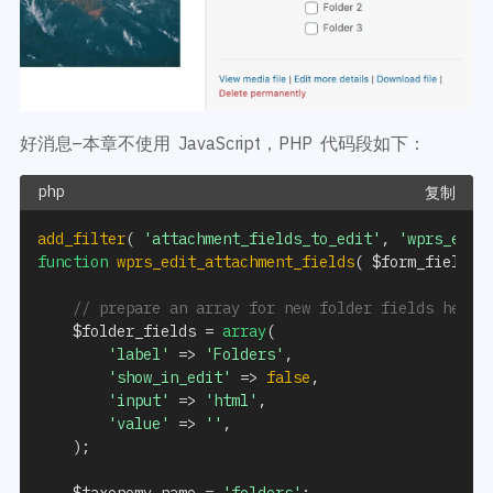
好消息–本章不使用 JavaScript，PHP 代码段如下：
复制
add_filter
(
'attachment_fields_to_edit'
,
'wprs_edit
function
wprs_edit_attachment_fields
(
$form_fields
,
// prepare an array for new folder fields here
$folder_fields
=
array
(
'label'
=>
'Folders'
,
'show_in_edit'
=>
false
,
'input'
=>
'html'
,
'value'
=>
''
,
)
;
$taxonomy_name
=
'folders'
;