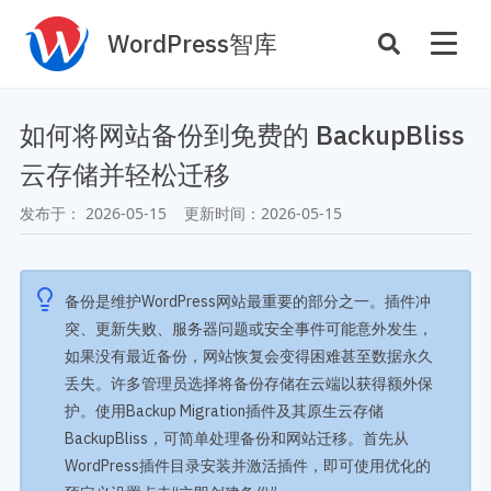
WordPress智库
插件开发
主题定制
如何将网站备份到免费的 BackupBliss
性能优化
主机托管
云存储并轻松迁移
SEO与全站运营
发布于：
2026-05-15
更新时间：
2026-05-15
案例
商店
主题案例
备份是维护WordPress网站最重要的部分之一。插件冲
插件商店
突、更新失败、服务器问题或安全事件可能意外发生，
插件案例
如果没有最近备份，网站恢复会变得困难甚至数据永久
资源
丢失。许多管理员选择将备份存储在云端以获得额外保
开发手册
护。使用Backup Migration插件及其原生云存储
主题推荐
主题开发手册
BackupBliss，可简单处理备份和网站迁移。首先从
插件推荐
插件开发手册
WordPress插件目录安装并激活插件，即可使用优化的