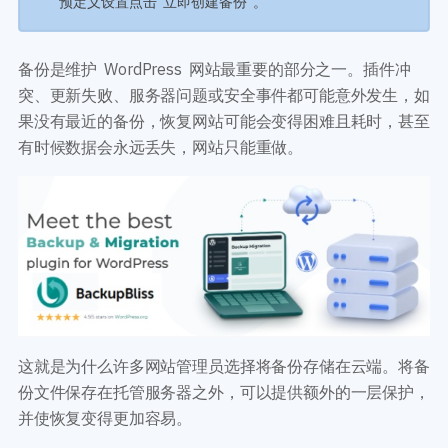
预定义设置点击“立即创建备份”。
开发教程
技术专题
主题开发分享
安全增强
后台开发定制
性能优化
备份是维护 WordPress 网站最重要的部分之一。插件冲
前端开发技巧
WordPress数据库
突、更新失败、服务器问题或安全事件都可能意外发生，如
开发文档手册
WooCommerce开发
果没有最近的备份，恢复网站可能会变得困难且耗时，甚至
网站管理运营
多语言主题开发
有时候数据会永远丢失，网站只能重做。
WP新闻资讯
电子商务和支付
服务咨询
登录
这就是为什么许多网站管理员选择将备份存储在云端。将备
份文件保存在托管服务器之外，可以提供额外的一层保护，
并使恢复变得更加容易。