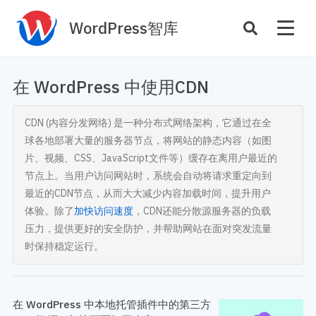
WordPress智库
插件开发
主题定制
在 WordPress 中使用CDN
性能优化
主机托管
CDN (内容分发网络) 是一种分布式网络架构，它通过在全
SEO与全站运营
球各地部署大量的服务器节点，将网站的静态内容（如图
片、视频、CSS、JavaScript文件等）缓存在离用户最近的
案例
商店
节点上。当用户访问网站时，系统会自动将请求重定向到
最近的CDN节点，从而大大减少内容加载时间，提升用户
主题案例
插件商店
体验。除了
加快访问速度
，CDN还能分散源服务器的负载
插件案例
压力，提供更好的安全防护，并帮助网站在面对突发流量
资源
时保持稳定运行。
开发手册
主题推荐
主题开发手册
插件推荐
插件开发手册
在 WordPress 中本地托管插件中的第三方