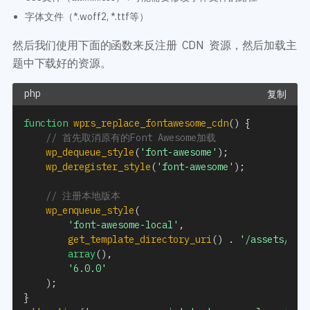
字体文件（*.woff2, *.ttf等）
然后我们使用下面的函数来反注册 CDN 资源，然后加载主
题中下载好的资源。
复制
function
wprs_replace_fontawesome_cdn
(
)
{
// 首先取消原有的Font Awesome加载
wp_dequeue_style
(
'font-awesome'
)
;
wp_deregister_style
(
'font-awesome'
)
;
// 注册本地版本
wp_enqueue_style
(
'font-awesome-local'
,
get_template_directory_uri
(
)
.
'/assets/fon
array
(
)
,
'6.0.0'
)
;
}