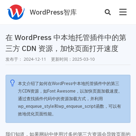
WordPress智库
插件开发
主题定制
在 WordPress 中本地托管插件中的第
性能优化
主机托管
三方 CDN 资源，加快页面打开速度
SEO与全站运营
发布于：
2024-12-11
更新时间：
2025-03-10
案例
商店
主题案例
本文介绍了如何在WordPress中本地托管插件中的第三
插件商店
方CDN资源，如Font Awesome，以加快页面加载速度。
插件案例
通过查找插件代码中的资源加载方式，并利用
资源
wp_enqueue_style和wp_enqueue_script函数，可以有
开发手册
效地优化页面性能。
主题推荐
主题开发手册
插件推荐
插件开发手册
我们知道，如果网站中使用过多的第三方资源会导致页面的