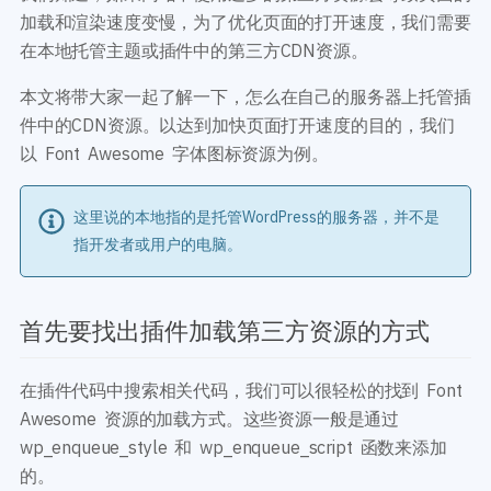
开发教程
技术专题
加载和渲染速度变慢，为了优化页面的打开速度，我们需要
主题开发分享
安全增强
在本地托管主题或插件中的第三方CDN资源。
后台开发定制
性能优化
本文将带大家一起了解一下，怎么在自己的服务器上托管插
前端开发技巧
WordPress数据库
开发文档手册
件中的CDN资源。以达到加快页面打开速度的目的，我们
WooCommerce开发
网站管理运营
以 Font Awesome 字体图标资源为例。
多语言主题开发
WP新闻资讯
电子商务和支付
这里说的本地指的是托管WordPress的服务器，并不是
服务咨询
登录
指开发者或用户的电脑。
首先要找出插件加载第三方资源的方式
在插件代码中搜索相关代码，我们可以很轻松的找到 Font
Awesome 资源的加载方式。这些资源一般是通过
wp_enqueue_style 和 wp_enqueue_script 函数来添加
的。