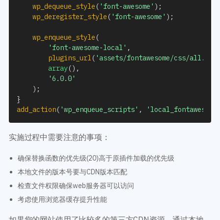
wp_dequeue_style
(
'font-awesome'
)
;
wp_deregister_style
(
'font-awesome'
)
;
wp_enqueue_style
(
'font-awesome-local'
,
plugins_url
(
'assets/fontawesome/css/all.min
array
(
)
,
'6.0.0'
)
;
}
add_action
(
'wp_enqueue_scripts'
,
'local_fontawesome
实施过程中需要注意的事项：
确保替换函数的优先级(20)高于原插件加载的优先级
本地文件的版本号要与CDN版本匹配
检查文件权限确保web服务器可以访问
考虑使用浏览器缓存提升性能
如果您的网站使用了比较多的第三方CDN资源，通过本地