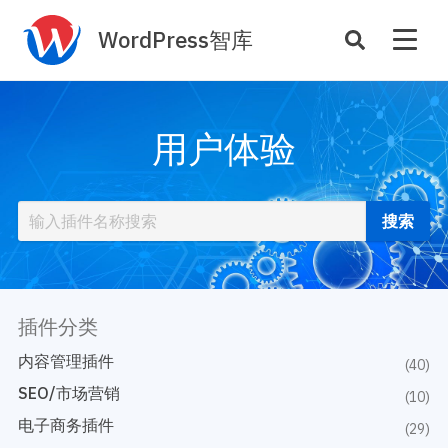
WordPress智库
插件开发
主题定制
用户体验
性能优化
主机托管
SEO与全站运营
案例
商店
主题案例
插件商店
插件案例
插件分类
资源
开发手册
内容管理插件
(40)
主题推荐
主题开发手册
SEO/市场营销
(10)
插件推荐
插件开发手册
电子商务插件
(29)