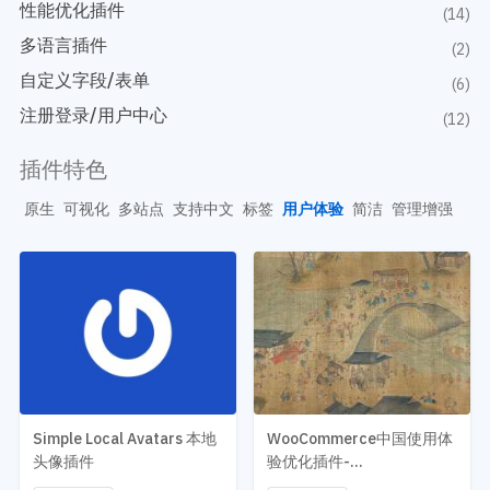
开发教程
性能优化插件
技术专题
(14)
主题开发分享
多语言插件
安全增强
(2)
后台开发定制
性能优化
自定义字段/表单
(6)
前端开发技巧
WordPress数据库
注册登录/用户中心
(12)
开发文档手册
WooCommerce开发
网站管理运营
多语言主题开发
插件特色
WP新闻资讯
电子商务和支付
原生
可视化
多站点
支持中文
标签
用户体验
简洁
管理增强
服务咨询
登录
Simple Local Avatars 本地
WooCommerce中国使用体
头像插件
验优化插件-
WooCommerce Chinesize