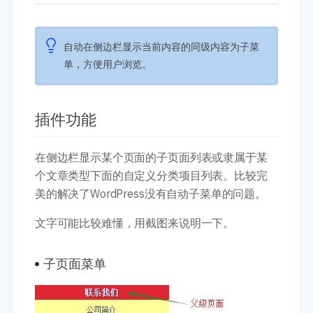
开发教程
技术专题
主题开发分享
安全增强
后台开发定制
性能优化
自动在侧边栏显示当前内容的同级内容为子菜
前端开发技巧
WordPress数据库
单，方便用户浏览。
开发文档手册
WooCommerce开发
网站管理运营
多语言主题开发
WP新闻资讯
电子商务和支付
插件功能
服务咨询
登录
在侧边栏显示某个页面的子页面列表或隶属于某
个文章类型下面的自定义分类项目列表。比较完
美的解决了WordPress没有自动子菜单的问题。
文字可能比较难懂，用截图来说明一下。
子页面菜单