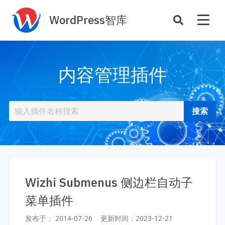
WordPress智库
插件开发
主题定制
内容管理插件
性能优化
主机托管
SEO与全站运营
案例
商店
主题案例
插件商店
插件案例
资源
开发手册
Wizhi Submenus 侧边栏自动子
主题推荐
主题开发手册
菜单插件
插件推荐
插件开发手册
发布于：
2014-07-26
更新时间：
2023-12-21