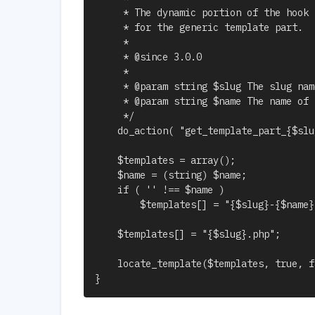
	 * The dynamic portion of the hook name, `$slug`, refers to the slug name

	 * for the generic template part.

	 *

	 * @since 3.0.0

	 *

	 * @param string $slug The slug name for the generic template.

	 * @param string $name The name of the specialized template.

	 */

	do_action( "get_template_part_{$slug}", $slug, $name );

	$templates = array();

	$name = (string) $name;

	if ( '' !== $name )

		$templates[] = "{$slug}-{$name}.php";

	$templates[] = "{$slug}.php";

	locate_template($templates, true, false);

}