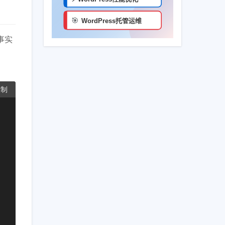
事实
复制