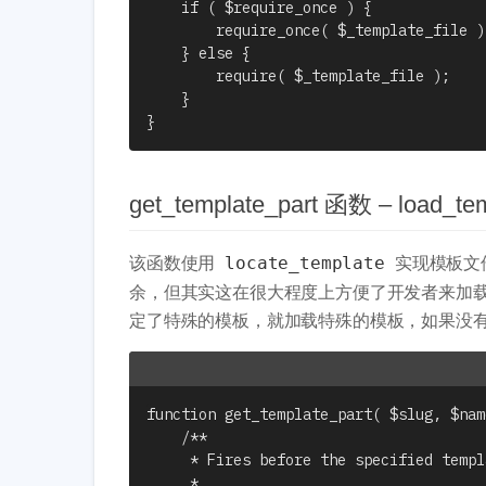
	if ( $require_once ) {

		require_once( $_template_file );

	} else {

		require( $_template_file );

	}

get_template_part 函数 – load
该函数使用
实现模板文
locate_template
余，但其实这在很大程度上方便了开发者来加
定了特殊的模板，就加载特殊的模板，如果没
function get_template_part( $slug, $nam
	/**

	 * Fires before the specified template part file is loaded.

	 *
