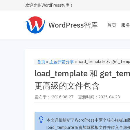
欢迎光临WordPress智库！
WordPress智库
首页
服
主题
为您
Wor
首页
»
主题开发分享
»
load_template 和 get_t
性能
让您的
更高级的文件包含
内飞
发布于：
2016-08-27
更新时间：
2025-04-23
SE
让您
安全
本文详细解析了WordPress中两个核心模板加载函数l
load_template负责加载模板文件并传入全局