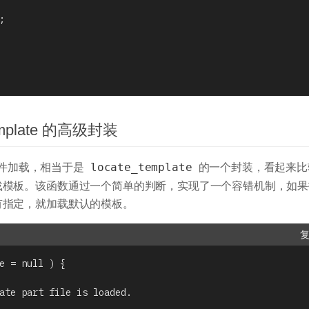
_template 的高级封装
件加载，相当于是
的一个封装，看起来比
locate_template
载模板。该函数通过一个简单的判断，实现了一个容错机制，如果
有指定，就加载默认的模板。
e = null ) {
