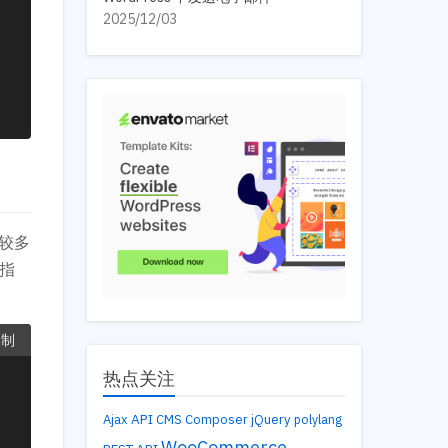
2025/12/03
较多
指
复制
热点关注
API
Ajax
CMS
Composer
jQuery
polylang
WooCommerce