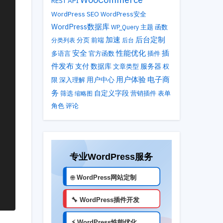
REST API
WordPress SEO
WordPress安全
WordPress数据库
主题
WP_Query
函数
加速
后台定制
分类列表
分页
前端
后台
性能优化
安全
插
多语言
官方函数
插件
件发布
支付
数据库
服务器
文章类型
权
用户体验
电子商
用户中心
限
深入理解
务
自定义字段
筛选
营销插件
表单
缩略图
角色
评论