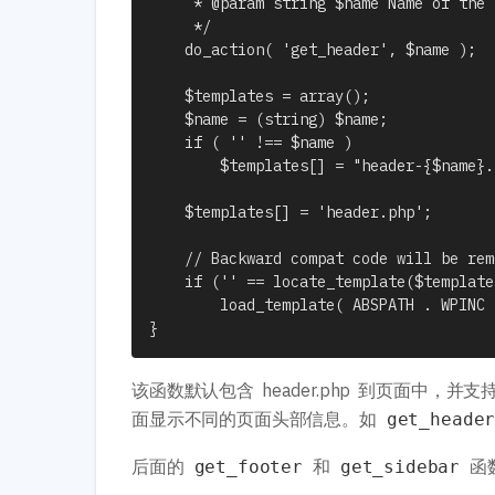
	 * @param string $name Name of the specific header file to use.

	 */

	do_action( 'get_header', $name );

	$templates = array();

	$name = (string) $name;

	if ( '' !== $name )

		$templates[] = "header-{$name}.php";

	$templates[] = 'header.php';

	// Backward compat code will be removed in a future release

	if ('' == locate_template($templates, true))

		load_template( ABSPATH . WPINC . '/theme-compat/header.php');

}
该函数默认包含 header.php 到页面中，
面显示不同的页面头部信息。如
get_heade
后面的
和
函
get_footer
get_sidebar