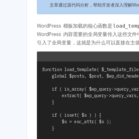
文章通过源代码分析，帮助开发者深入理解Wor
WordPress 模板加载的核心函数是
load_te
WordPress 内容需要的全局变量传入这
引入了全局变量，这就是为什么可以直接在主
function load_template( $_template_file
	global $posts, $post, $wp_did_header, $wp_query, $wp_rewrite, $wpdb, $wp_version, $wp, $id, $comment, $user_ID;

	if ( is_array( $wp_query->query_vars ) ) {

		extract( $wp_query->query_vars, EXTR_SKIP );

	}

	if ( isset( $s ) ) {

		$s = esc_attr( $s );

	}
