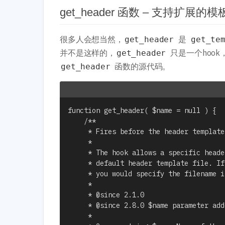
get_header 函数 – 支持扩展的
很多人会想当然，
是
get_header
get_te
并不是这样的，
只是一个hoo
get_header
函数的源代码。
get_header
function get_header( $name = null ) {

	/**

	 * Fires before the header template file is loaded.

	 *

	 * The hook allows a specific header template file to be used in place of the

	 * default header template file. If your file is called header-new.php,

	 * you would specify the filename in the hook as get_header( 'new' ).

	 *

	 * @since 2.1.0

	 * @since 2.8.0 $name parameter added.

	 *
