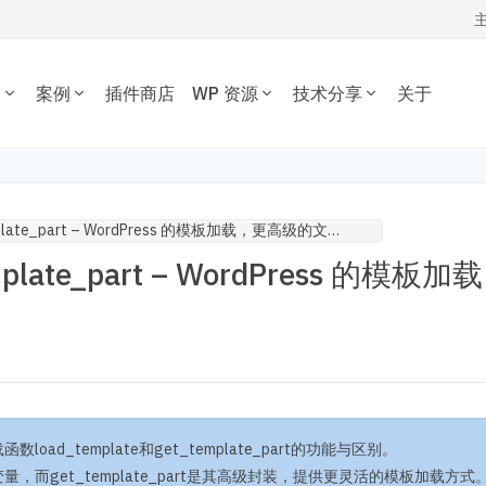
务
案例
插件商店
WP 资源
技术分享
关于
WORDPRESS开发技术分享
我的订单
定制开发
插件开发
主题案例
主题推荐
插件推荐
定制开发一套优质专属的
根据您的需求开发各种功
WordPress开发经验、代码片段，欢
资源下载
插件案例
电子商务主题
内容管理插件
dPress主题。
WordPress插件。
迎参考交流。
load_template 和 get_template_part – WordPress 的模板加载，更高级的文件包含
博客杂志主题
SEO/市场营销
退出
emplate_part – WordPress 的模板加
公司企业主题
电子商务插件
开发教程
技术专题
优化
主机托管
音乐视频主题
性能优化插件
主题开发分享
安全增强
WordPress网站可以在 1 秒
为您提供或帮您维护专为
学校教育主题
多语言插件
后台开发定制
性能优化加速
速打开。
WordPress优化的服务器
多用途主题
自定义字段/表单
前端开发技巧
WordPress数据库
房产/列表主题
注册登录/用户中心
开发文档手册
WooCommerce开发
O与全站运营
网站管理运营
多语言主题开发
的网站不仅有流量，更有转化。 我们提供从技术维护，内容运营、广告
WP新闻资讯
电子商务和支付
运维的一站式全生命周期服务。
oad_template和get_template_part的功能与区别。
高级插件商店
变量，而get_template_part是其高级封装，提供更灵活的模板加载方式