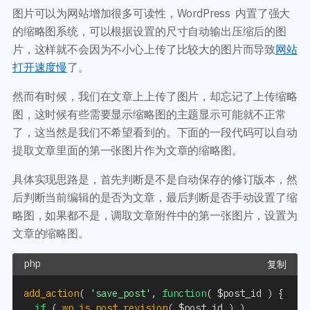
开发教程
技术专题
图片可以为网站增加很多可读性，WordPress 内置了强大
主题开发分享
安全增强
的缩略图系统，可以根据设置的尺寸自动输出压缩后的图
后台开发定制
性能优化
片，这样就不会因为不小心上传了比较大的图片而导致
网站
前端开发技巧
WordPress数据库
打开速度慢
了。
开发文档手册
WooCommerce开发
网站管理运营
然而有时候，我们在文章上上传了图片，却忘记了上传缩略
多语言主题开发
WP新闻资讯
图，这时候有些需要显示缩略图的主题显示可能就不正常
电子商务和支付
了，这当然是我们不希望看到的。下面的一段代码可以自动
服务咨询
提取文章里面的第一张图片作为文章的缩略图。
登录
具体实现思路是，首先判断是不是自动保存的修订版本，然
后判断当前编辑的是否为文章，最后判断是否手动设置了缩
略图，如果都不是，调取文章附件中的第一张图片，设置为
文章的缩略图。
复制
add_action
(
'save_post'
,
function
(
$post_id
)
{
if
(
wp_is_post_revision
(
$post_id
)
)