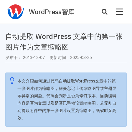
WordPress智库
插件开发
主题定制
自动提取 WordPress 文章中的第一张
性能优化
主机托管
图片作为文章缩略图
SEO与全站运营
发布于：
2013-12-07
更新时间：
2025-03-25
案例
商店
主题案例
本文介绍如何通过代码自动提取WordPress文章中的第
插件商店
一张图片作为缩略图，解决忘记上传缩略图导致主题显
插件案例
示异常的问题。代码会判断是否为修订版本、当前编辑
资源
内容是否为文章以及是否已手动设置缩略图，若无则自
开发手册
动提取附件中的第一张图片设置为缩略图，既省时又高
主题推荐
主题开发手册
效。
插件推荐
插件开发手册