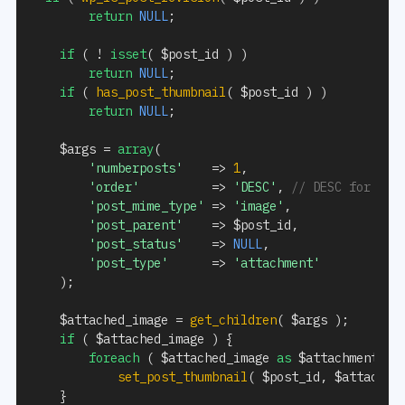
return
NULL
;
if
(
!
isset
(
$post_id
)
)
return
NULL
;
if
(
has_post_thumbnail
(
$post_id
)
)
return
NULL
;
$args
=
array
(
'numberposts'
=>
1
,
'order'
=>
'DESC'
,
// DESC for the
'post_mime_type'
=>
'image'
,
'post_parent'
=>
$post_id
,
'post_status'
=>
NULL
,
'post_type'
=>
'attachment'
)
;
$attached_image
=
get_children
(
$args
)
;
if
(
$attached_image
)
{
foreach
(
$attached_image
as
$attachment_id
set_post_thumbnail
(
$post_id
,
$attachme
}