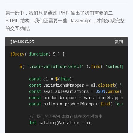
第一部中，我们只是通过 PHP 输出了我们需要的二
HTML 结构，我们还需要一些 JavaScript，才能实现完整
的交互功能。
复制
jQuery
(
function
(
$
)
{
$
(
'.rudr-variation-select'
)
.
find
(
'select[dat
const
 el 
=
$
(
this
)
;
const
 variationsWrapper 
=
 el
.
closest
(
'.wpr
const
 availableVariations 
=
JSON
.
parse
(
 var
const
 productWrapper 
=
 variationsWrapper
.
cl
const
 button 
=
 productWrapper
.
find
(
'a.add_
// 我们的匹配变体将存储在这个对象中
let
 matchingVariation 
=
{
}
;