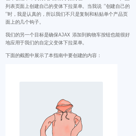
开发教程
技术专题
列表页面上创建自己的变体下拉菜单。当我说 “创建自己的
主题开发分享
安全增强
“时，我是认真的，所以我们不只是复制和粘贴单个产品页
后台开发定制
性能优化
面上的几个钩子。
前端开发技巧
WordPress数据库
开发文档手册
我们的另一个目标是确保AJAX 添加到购物车按钮也能很好
WooCommerce开发
网站管理运营
地应用于我们的自定义变体下拉菜单。
多语言主题开发
WP新闻资讯
电子商务和支付
下面的截图中展示了本指南中要创建的内容：
服务咨询
登录