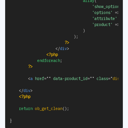
array
(
'show_option_no
'options'
=>
$a
'attribute'
=>
'product'
=>
$p
)
)
;
?>
</
div
>
<?php
endforeach
;
?>
<
a
href
=
"
"
data-product_id
=
"
"
class
=
"
disabl
</
div
>
<?php
return
ob_get_clean
(
)
;
}