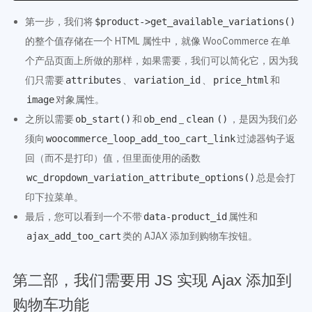
第一步，我们将
$product->get_available_variations()
的整个值存储在一个 HTML 属性中，就像 WooCommerce 在单
个产品页面上所做的那样，如果需要，我们可以简化它，因为我
们只需要
、
、
和
attributes
variation_id
price_html
对象属性。
image
之所以需要
和
_
，是因为我们必
ob_start()
ob_end
clean
()
须向
过滤器钩子返
woocommerce_loop_add_too_cart_link
回（而不是打印）值，但里面使用的函数
总是会打
wc_dropdown_variation_attribute_options()
印下拉菜单。
最后，您可以看到一个不带
属性和
data-product_id
类的 AJAX 添加到购物车按钮。
ajax_add_too_cart
第二部，我们需要用 JS 实现 Ajax 添加到
购物车功能