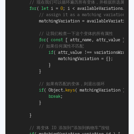
// 现在我们可以循环遍历所有变体，并根据所选属性进
for
(
let
 i 
=
0
;
 i 
<
 availableVariations
.
len
// assign it as a matching variation in
			matchingVariation 
=
 availableVariations
// 让我们检查一下这个变体的所有属性
for
(
const
[
 attr_name
,
 attr_value 
]
of
// 如果任何属性不匹配
if
(
 attr_value 
!==
 variationsWrappe
					matchingVariation 
=
{
}
;
}
}
// 如果有匹配的变体，则退出循环
if
(
 Object
.
keys
(
 matchingVariation 
)
.
le
break
;
}
}
// 将变体 ID 添加到“添加到购物车”按钮