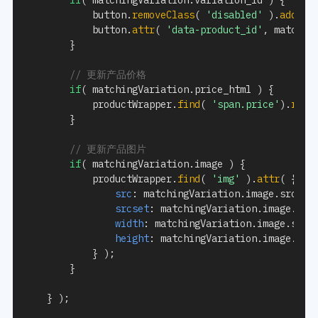
if
(
 matchingVariation
.
variation_id 
)
{
			button
.
removeClass
(
'disabled'
)
.
addCla
			button
.
attr
(
'data-product_id'
,
 matchin
}
// 更新产品价格
if
(
 matchingVariation
.
price_html 
)
{
			productWrapper
.
find
(
'span.price'
)
.
repl
}
// 更新产品图片
if
(
 matchingVariation
.
image 
)
{
			productWrapper
.
find
(
'img'
)
.
attr
(
{
src
:
 matchingVariation
.
image
.
src
,
srcset
:
 matchingVariation
.
image
.
src
width
:
 matchingVariation
.
image
.
src_
height
:
 matchingVariation
.
image
.
src_
}
)
;
}
}
)
;