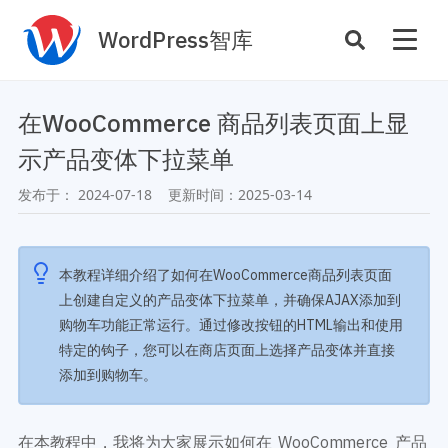
WordPress智库
插件开发
主题定制
在WooCommerce 商品列表页面上显
性能优化
主机托管
示产品变体下拉菜单
SEO与全站运营
发布于：
2024-07-18
更新时间：
2025-03-14
案例
商店
主题案例
本教程详细介绍了如何在WooCommerce商品列表页面
插件商店
上创建自定义的产品变体下拉菜单，并确保AJAX添加到
插件案例
购物车功能正常运行。通过修改按钮的HTML输出和使用
资源
特定的钩子，您可以在商店页面上选择产品变体并直接
开发手册
添加到购物车。
主题推荐
主题开发手册
插件推荐
插件开发手册
在本教程中，我将为大家展示如何在 WooCommerce 产品