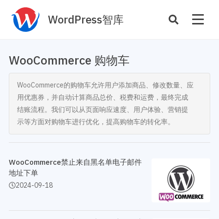
WordPress智库
插件开发
主题定制
WooCommerce 购物车
性能优化
主机托管
WooCommerce的购物车允许用户添加商品、修改数量、应
SEO与全站运营
用优惠券，并自动计算商品总价、税费和运费，最终完成
结账流程。我们可以从页面响应速度、用户体验、营销提
案例
商店
示等方面对购物车进行优化，提高购物车的转化率。
主题案例
插件商店
插件案例
WooCommerce禁止来自黑名单电子邮件
资源
开发手册
地址下单
2024-09-18
主题推荐
主题开发手册
插件推荐
插件开发手册