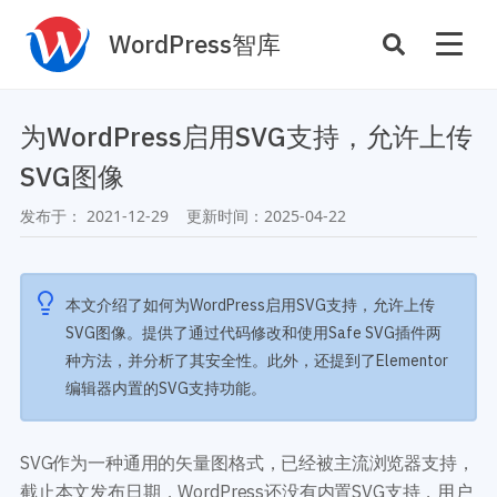
WordPress智库
插件开发
主题定制
为WordPress启用SVG支持，允许上传
性能优化
主机托管
SVG图像
SEO与全站运营
发布于：
2021-12-29
更新时间：
2025-04-22
案例
商店
主题案例
本文介绍了如何为WordPress启用SVG支持，允许上传
插件商店
SVG图像。提供了通过代码修改和使用Safe SVG插件两
插件案例
种方法，并分析了其安全性。此外，还提到了Elementor
资源
编辑器内置的SVG支持功能。
开发手册
主题推荐
主题开发手册
插件推荐
插件开发手册
SVG作为一种通用的矢量图格式，已经被主流浏览器支持，
截止本文发布日期，WordPress还没有内置SVG支持，用户