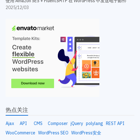
使用 Amazon SES + FluentSMTP 在 WordPress 中发送电子邮件
2025/12/03
热点关注
Ajax
API
CMS
Composer
jQuery
polylang
REST API
WooCommerce
WordPress SEO
WordPress安全