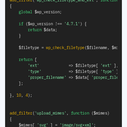
add_filter
(
'wp_check_filetype_and_ext'
,
function
(
$
{
global
$wp_version
;
if
(
$wp_version
!==
'4.7.1'
)
{
return
$data
;
}
$filetype
=
wp_check_filetype
(
$filename
,
$mimes
return
[
'ext'
=>
$filetype
[
'ext'
]
,
'type'
=>
$filetype
[
'type'
]
,
'proper_filename'
=>
$data
[
'proper_filenam
]
;
}
,
10
,
4
)
;
add_filter
(
'upload_mimes'
,
function
(
$mimes
)
{
$mimes
[
'svg'
]
=
'image/svg+xml'
;