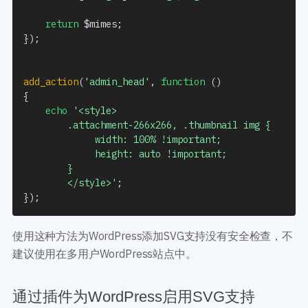
return
$mimes
;
}
)
;
add_action
(
'admin_head'
,
function
(
)
{
echo
'<style>

        .attachment-266x266, .thumbnail img {

             width: 100% !important;

             height: auto !important;

        }

        </style>'
;
}
)
;
使用这种方法为WordPress添加SVG支持没有安全检查，不
建议使用在多用户WordPress站点中。
通过插件为WordPress启用SVG支持