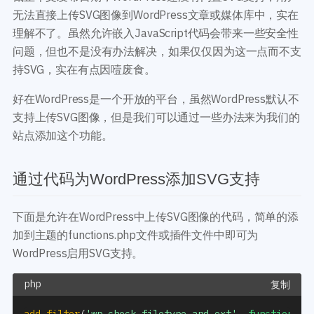
开发教程
技术专题
无法直接上传SVG图像到WordPress文章或媒体库中，实在
主题开发分享
安全增强
理解不了。虽然允许嵌入JavaScript代码会带来一些安全性
后台开发定制
性能优化
问题，但也不是没有办法解决，如果仅仅因为这一点而不支
前端开发技巧
WordPress数据库
持SVG，实在有点因噎废食。
开发文档手册
WooCommerce开发
网站管理运营
好在WordPress是一个开放的平台，虽然WordPress默认不
多语言主题开发
WP新闻资讯
支持上传SVG图像，但是我们可以通过一些办法来为我们的
电子商务和支付
站点添加这个功能。
服务咨询
登录
通过代码为WordPress添加SVG支持
下面是允许在WordPress中上传SVG图像的代码，简单的添
加到主题的functions.php文件或插件文件中即可为
WordPress启用SVG支持。
复制