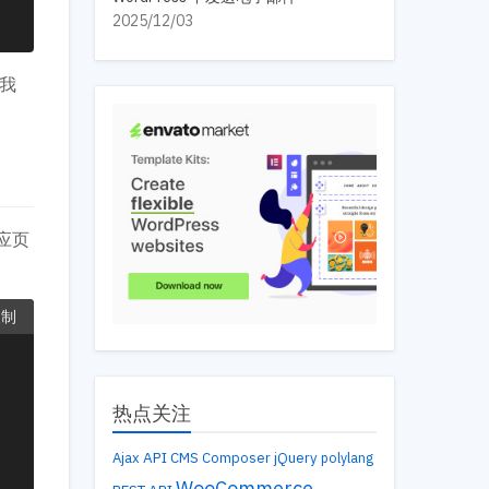
2025/12/03
我
应页
复制
热点关注
API
Ajax
CMS
Composer
jQuery
polylang
WooCommerce