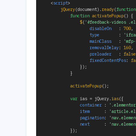
<
script
>
jQuery
(
document
)
.
ready
(
function
function
activatePopup
(
)
{
$
(
'#feedback-videos .el
disableOn
:
700
,
type
:
'ifra
mainClass
:
'mfp-
removalDelay
:
160
,
preloader
:
false
fixedContentPos
:
fa
}
)
;
}
activatePopup
(
)
;
var
 ias 
=
 jQuery
.
ias
(
{
container
:
'.elementor
item
:
'article.el
pagination
:
'nav.elemen
next
:
'nav.elemen
}
)
;