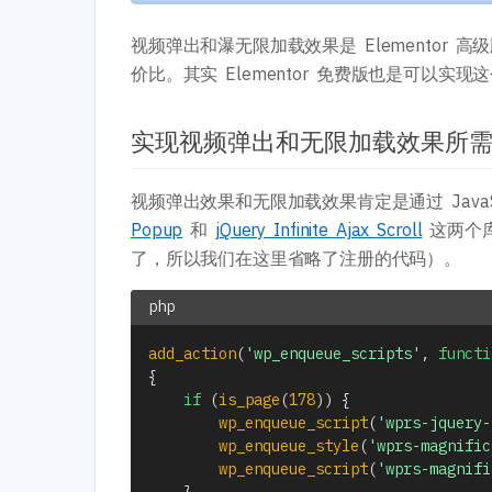
视频弹出和瀑无限加载效果是 Elemento
价比。其实 Elementor 免费版也是可以
实现视频弹出和无限加载效果所需的 Ja
视频弹出效果和无限加载效果肯定是通过 Java
Popup
和
jQuery Infinite Ajax Scroll
这两个
了，所以我们在这里省略了注册的代码）。
add_action
(
'wp_enqueue_scripts'
,
functi
{
if
(
is_page
(
178
)
)
{
wp_enqueue_script
(
'wprs-jquery-
wp_enqueue_style
(
'wprs-magnific
wp_enqueue_script
(
'wprs-magnifi