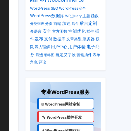
REST API
WordPress SEO
WordPress安全
WordPress数据库
主题
WP_Query
函数
加速
后台定制
分类列表
分页
前端
后台
性能优化
安全
插
多语言
官方函数
插件
件发布
支付
数据库
服务器
文章类型
权
用户体验
电子商
用户中心
限
深入理解
务
自定义字段
筛选
营销插件
表单
缩略图
角色
评论