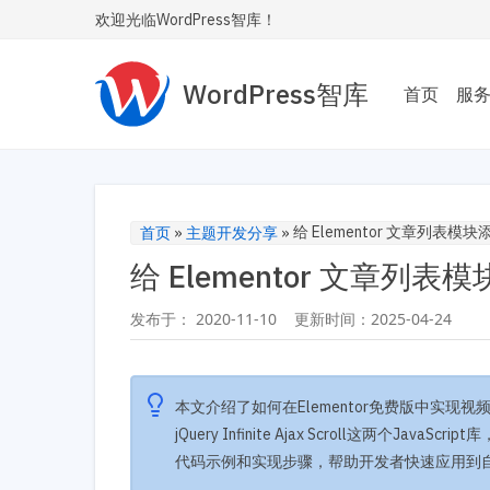
欢迎光临WordPress智库！
WordPress智库
首页
服
主题
为您
Wor
给 Elementor 文章列
首页
»
主题开发分享
»
给 Elementor 文章
性能
让您的
发布于：
2020-11-10
更新时间：
2025-04-24
内飞
SE
本文介绍了如何在Elementor免费版中实现视频
让您
安全
jQuery Infinite Ajax Scroll这
代码示例和实现步骤，帮助开发者快速应用到