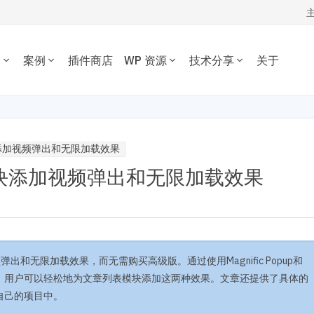
务
案例
插件商店
WP 资源
技术分享
关于
WORDPRESS开发技术分享
我的订单
定制开发
插件开发
主题案例
主题推荐
插件推荐
定制开发一套优质专属的
根据您的需求开发各种功
WordPress开发经验、代码片段，欢
资源下载
插件案例
电子商务主题
内容管理插件
dPress主题。
WordPress插件。
迎参考交流。
表模块添加视频弹出和无限加载效果
博客杂志主题
SEO/市场营销
退出
列表模块添加视频弹出和无限加载效果
公司企业主题
电子商务插件
开发教程
技术专题
优化
主机托管
音乐视频主题
性能优化插件
主题开发分享
安全增强
WordPress网站可以在 1 秒
为您提供或帮您维护专为
学校教育主题
多语言插件
后台开发定制
性能优化加速
速打开。
WordPress优化的服务器
多用途主题
自定义字段/表单
前端开发技巧
WordPress数据库
房产/列表主题
注册登录/用户中心
开发文档手册
WooCommerce开发
O与全站运营
网站管理运营
多语言主题开发
弹出和无限加载效果，而无需购买高级版。通过使用Magnific Popup和
的网站不仅有流量，更有转化。 我们提供从技术维护，内容运营、广告
WP新闻资讯
电子商务和支付
运维的一站式全生命周期服务。
两个JavaScript库，用户可以轻松地为文章列表模块添加这两种效果。文章还提供了具体的
自己的项目中。
高级插件商店