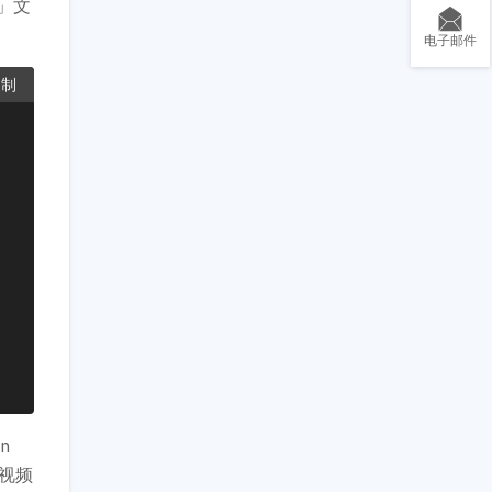
k」文
电子邮件
复制
n
为视频