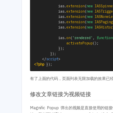
            ias
.
extension
(
new
IASSpinne
            ias
.
extension
(
new
IASTrigge
            ias
.
extension
(
new
IASNoneLe
            ias
.
extension
(
new
IASPaging
            ias
.
extension
(
new
IASHistor
            ias
.
on
(
'rendered'
,
function
activatePopup
(
)
;
}
)
;
}
)
;
</
script
>
<?php
}
)
;
有了上面的代码，页面列表无限加载的效果已
修改文章链接为视频链接
Magnific Popup 弹出的视频是直接