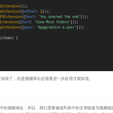
rExtension
(
)
)
;
rExtension
(
{
offset
:
2
}
)
)
;
ftExtension
(
{
text
:
'You reached the end'
}
)
)
;
Extension
(
{
text
:
'View More Videos'
}
)
)
;
yExtension
(
{
prev
:
'#pagination a.prev'
}
)
)
;
(
items
)
{
经实现了，但是视频弹出还需要进一步处理才能实现。
使用的链接中的视频地址，所以，我们需要修改列表中的文章链接为视频链