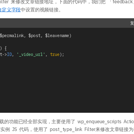
ilter 来修改文章链接地址，下面的代码中，我们把 「feedbac
自定义字段
中设置的视频链接。
$permalink
,
$post
,
$leavename
)
)
{
t
->
ID
,
'_video_url'
,
true
)
;
功能已经全部实现，主要使用了 wp_enqueue_scripts Actio
添加实例 JS 代码，使用了 post_type_link Filter来修改文章链接