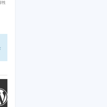
兼容性
发