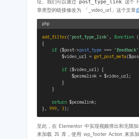
址。我们可以通过
这个 F
post_type_link
章类型的链接修改为 「_video_url」这个文章
add_filter
(
'post_type_link'
,
function
(
{
if
(
$post
->
post_type
===
'feedback'
$video_url
=
get_post_meta
(
$pos
if
(
$video_url
)
{
$permalink
=
$video_url
;
}
}
return
$permalink
;
}
,
999
,
3
)
;
至此，在 Elementor 中实现视频弹出和无限加载的
来加载 JS 库，使用 wp_footer Action 来