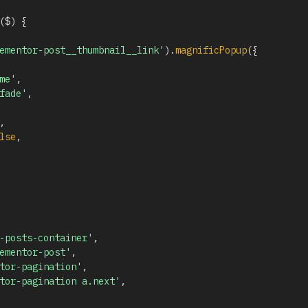
(
$
)
{
ementor-post__thumbnail__link'
)
.
magnificPopup
(
{
me'
,
fade'
,
,
lse
,
-posts-container'
,
ementor-post'
,
tor-pagination'
,
tor-pagination a.next'
,