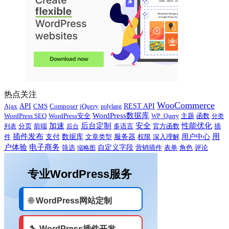
热点关注
WooCommerce
Ajax
API
CMS
Composer
jQuery
REST API
polylang
WordPress数据库
WordPress SEO
主题
WordPress安全
WP_Query
函数
分类
性能优化
加速
后台定制
安全
多语言
官方函数
插
列表
分页
前端
后台
用
插件发布
用户中心
件
支付
数据库
服务器
文章类型
权限
深入理解
户体验
电子商务
自定义字段
营销插件
评论
筛选
缩略图
表单
角色