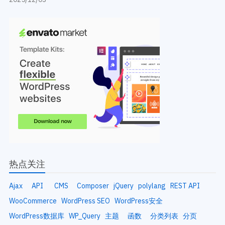
热点关注
Ajax
API
CMS
Composer
jQuery
polylang
REST API
WooCommerce
WordPress SEO
WordPress安全
WordPress数据库
WP_Query
主题
函数
分类列表
分页