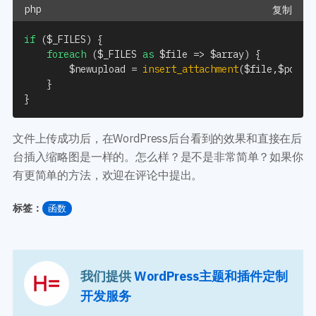
复制
if
(
$_FILES
)
{
foreach
(
$_FILES
as
$file
=>
$array
)
{
$newupload
=
insert_attachment
(
$file
,
$post_
}
}
文件上传成功后，在WordPress后台看到的效果和直接在后
台插入缩略图是一样的。怎么样？是不是非常简单？如果你
有更简单的方法，欢迎在评论中提出。
标签：
函数
我们提供
WordPress主题和插件定制
开发服务