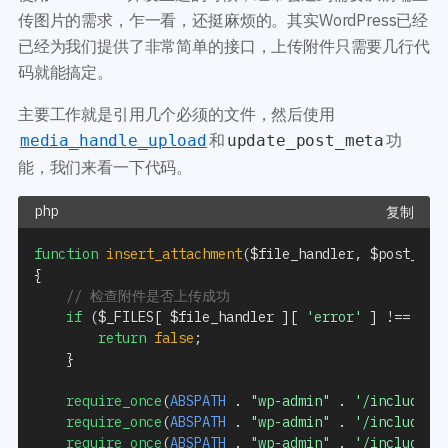
开发教程
技术专题
传图片的需求，乍一看，还挺麻烦的。其实WordPress已经
主题开发分享
安全增强
已经为我们提供了非常简单的接口，上传附件只需要几行代
后台开发定制
性能优化
码就能搞定。
前端开发技巧
WordPress数据库
开发文档手册
主要工作就是引用几个必须的文件，然后使用
WooCommerce开发
网站管理运营
和
功
media_handle_upload
update_post_meta
多语言主题开发
WP新闻资讯
能，我们来看一下代码。
电子商务和支付
服务咨询
复制
登录
function
insert_attachment
(
$file_handler
,
$post_id
,
{
// 检查附件是否上传成功
if
(
$_FILES
[
$file_handler
]
[
'error'
]
!==
UPL
return
false
;
}
require_once
(
ABSPATH
.
"wp-admin"
.
'/includes/
require_once
(
ABSPATH
.
"wp-admin"
.
'/includes/
require_once
(
ABSPATH
.
"wp-admin"
.
'/includes/