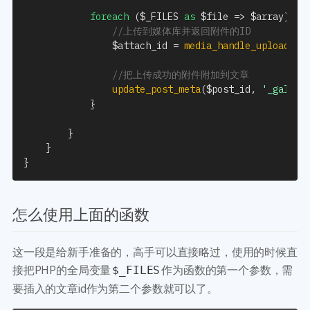
foreach
(
$_FILES
as
$file
=>
$array
)
{
//上传到媒体库并返回附件的ID
$attach_id
=
media_handle_upload
(
$f
//把上传成功的附件附加到文章
update_post_meta
(
$post_id
,
'_galler
}
}
}
}
怎么使用上面的函数
这一段是给新手准备的，高手可以直接略过，使用的时候直
接把PHP的全局变量
作为函数的第一个参数，需
$_FILES
要插入的文章id作为第二个参数就可以了。