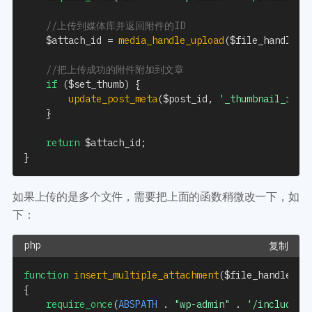
//上传到媒体库并返回附件的ID
$attach_id
=
media_handle_upload
(
$file_handler
,
//把上传成功的附件附加到文章
if
(
$set_thumb
)
{
update_post_meta
(
$post_id
,
'_thumbnail_id'
,
}
return
$attach_id
;
}
如果上传的是多个文件，需要把上面的函数稍微改一下，如
下：
复制
function
insert_multiple_attachment
(
$file_handler
,
{
require_once
(
ABSPATH
.
"wp-admin"
.
'/includes/