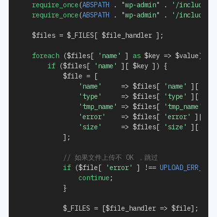
require_once
(
ABSPATH
.
"wp-admin"
.
'/includes/
require_once
(
ABSPATH
.
"wp-admin"
.
'/includes/
$files
=
$_FILES
[
$file_handler
]
;
foreach
(
$files
[
'name'
]
as
$key
=>
$value
)
{
if
(
$files
[
'name'
]
[
$key
]
)
{
$file
=
[
'name'
=>
$files
[
'name'
]
[
$ke
'type'
=>
$files
[
'type'
]
[
$ke
'tmp_name'
=>
$files
[
'tmp_name'
]
[
'error'
=>
$files
[
'error'
]
[
$k
'size'
=>
$files
[
'size'
]
[
$ke
]
;
// 如果文件上传不 OK ，跳过
if
(
$file
[
'error'
]
!==
UPLOAD_ERR_OK
)
continue
;
}
$_FILES
=
[
$file_handler
=>
$file
]
;