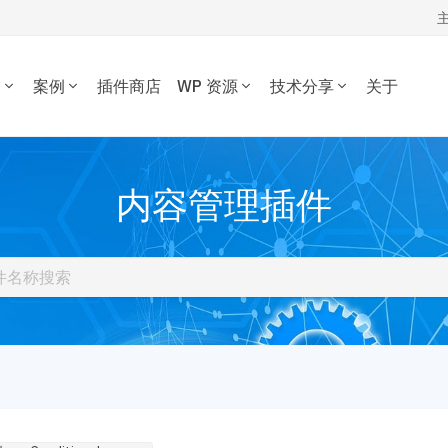
务
案例
插件商店
WP 资源
技术分享
关于
WORDPRESS开发技术分享
我的订单
定制开发
插件开发
主题案例
主题推荐
插件推荐
定制开发一套优质专属的
根据您的需求开发各种功
WordPress开发经验、代码片段，欢
资源下载
插件案例
内容管理插件
电子商务主题
内容管理插件
dPress主题。
WordPress插件。
迎参考交流。
博客杂志主题
SEO/市场营销
退出
公司企业主题
电子商务插件
开发教程
技术专题
优化
主机托管
音乐视频主题
性能优化插件
主题开发分享
安全增强
WordPress网站可以在 1 秒
为您提供或帮您维护专为
学校教育主题
多语言插件
后台开发定制
性能优化加速
速打开。
WordPress优化的服务器
多用途主题
自定义字段/表单
前端开发技巧
WordPress数据库
房产/列表主题
注册登录/用户中心
开发文档手册
WooCommerce开发
O与全站运营
网站管理运营
多语言主题开发
的网站不仅有流量，更有转化。 我们提供从技术维护，内容运营、广告
WP新闻资讯
电子商务和支付
运维的一站式全生命周期服务。
高级插件商店