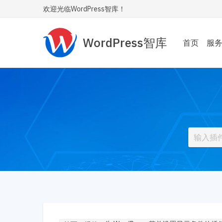
欢迎光临WordPress智库！
WordPress智库
首页
服
主题
为您
Wor
性能
让您的
内飞
SE
让您
安全