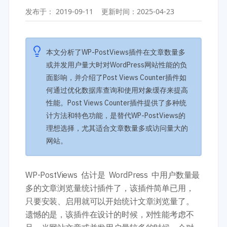
开发教程
技术专题
发布于：
2019-09-11
更新时间：
2025-04-23
主题开发分享
安全增强
后台开发定制
性能优化
前端开发技巧
WordPress数据库
本文分析了WP-PostViews插件在文章数量多
开发文档手册
WooCommerce开发
或并发用户量大时对WordPress网站性能的负
网站管理运营
多语言主题开发
面影响，并介绍了Post Views Counter插件如
WP新闻资讯
电子商务和支付
何通过优化数据库查询和使用对象缓存来提高
性能。Post Views Counter插件提供了多种统
服务咨询
登录
计方法和特色功能，是替代WP-PostViews的
理想选择，尤其适合文章数量多或访问量大的
网站。
WP-PostViews 估计是 WordPress 中用户数量最
多的文章浏览量统计插件了，该插件简单已用，
只要安装、启用就可以开始统计文章浏览量了。
遗憾的是，该插件在设计的时候，对性能考虑不