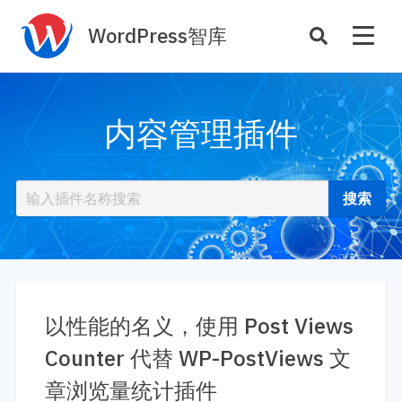
WordPress智库
插件开发
主题定制
内容管理插件
性能优化
主机托管
SEO与全站运营
案例
商店
主题案例
插件商店
插件案例
资源
开发手册
以性能的名义，使用 Post Views
主题推荐
主题开发手册
Counter 代替 WP-PostViews 文
插件推荐
插件开发手册
章浏览量统计插件