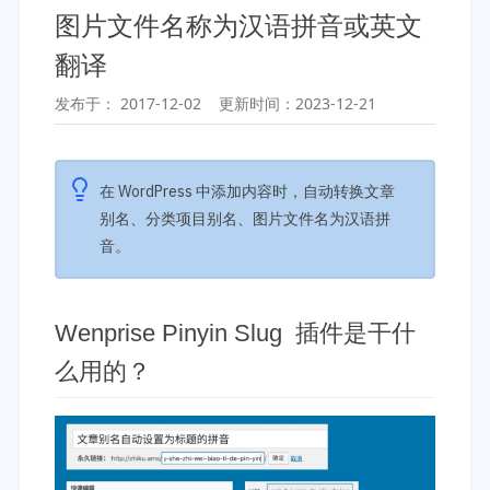
开发教程
技术专题
图片文件名称为汉语拼音或英文
主题开发分享
安全增强
翻译
后台开发定制
性能优化
前端开发技巧
WordPress数据库
发布于：
2017-12-02
更新时间：
2023-12-21
开发文档手册
WooCommerce开发
网站管理运营
多语言主题开发
WP新闻资讯
电子商务和支付
在 WordPress 中添加内容时，自动转换文章
别名、分类项目别名、图片文件名为汉语拼
服务咨询
登录
音。
Wenprise Pinyin Slug 插件是干什
么用的？