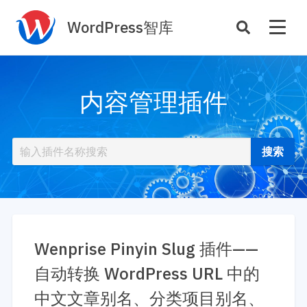
WordPress智库
插件开发
主题定制
内容管理插件
性能优化
主机托管
SEO与全站运营
案例
商店
主题案例
插件商店
插件案例
资源
开发手册
Wenprise Pinyin Slug 插件——
主题推荐
主题开发手册
自动转换 WordPress URL 中的
插件推荐
插件开发手册
中文文章别名、分类项目别名、