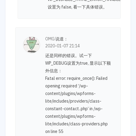
设置为 false, 看一下具体错误。
OMG
说道：
2020-01-07 21:14
还是同样的错误。试一下
WP_DEBUG设置为true, 显示以下额
外信息：
Fatal error: require_once(): Failed
opening required ‘/wp-
content/plugins/wpforms-
lite/includes/providers/class-
constant-contact..php’ in /wp-
content/plugins/wpforms-
lite/includes/class-providers.php
on line 55