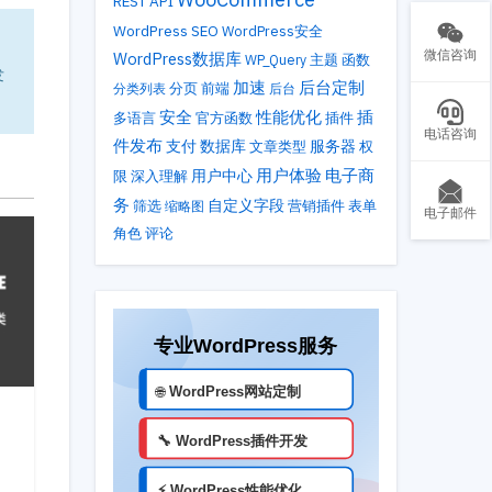
REST API
WordPress SEO
WordPress安全
微信咨询
WordPress数据库
主题
WP_Query
函数
发
加速
后台定制
分类列表
分页
前端
后台
性能优化
安全
插
多语言
官方函数
插件
电话咨询
件发布
支付
数据库
服务器
文章类型
权
用户体验
电子商
用户中心
限
深入理解
务
自定义字段
筛选
营销插件
表单
缩略图
电子邮件
角色
评论