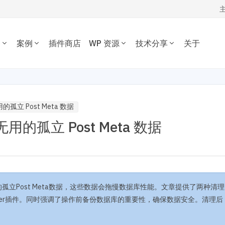
务
案例
插件商店
WP 资源
技术分享
关于
WORDPRESS开发技术分享
我的订单
定制开发
插件开发
主题案例
主题推荐
插件推荐
定制开发一套优质专属的
根据您的需求开发各种功
WordPress开发经验、代码片段，欢
资源下载
插件案例
电子商务主题
内容管理插件
dPress主题。
WordPress插件。
迎参考交流。
的孤立 Post Meta 数据
博客杂志主题
SEO/市场营销
退出
无用的孤立 Post Meta 数据
公司企业主题
电子商务插件
开发教程
技术专题
优化
主机托管
音乐视频主题
性能优化插件
主题开发分享
安全增强
WordPress网站可以在 1 秒
为您提供或帮您维护专为
学校教育主题
多语言插件
后台开发定制
性能优化加速
速打开。
WordPress优化的服务器
多用途主题
自定义字段/表单
前端开发技巧
WordPress数据库
房产/列表主题
注册登录/用户中心
开发文档手册
WooCommerce开发
O与全站运营
网站管理运营
多语言主题开发
用的孤立Post Meta数据，这些数据会拖慢数据库性能。文章提供了两种清理
的网站不仅有流量，更有转化。 我们提供从技术维护，内容运营、广告
WP新闻资讯
电子商务和支付
运维的一站式全生命周期服务。
leaner插件。同时强调了操作前备份数据库的重要性，确保数据安全。清理后
高级插件商店