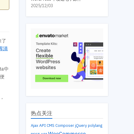
2025/12/03
除了
据库清
a中
便
，
热点关注
API
Ajax
CMS
Composer
jQuery
polylang
WooCommerce