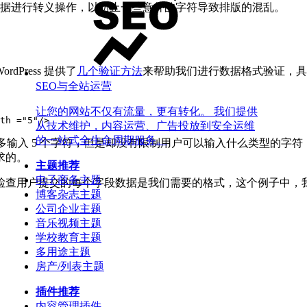
据进行转义操作，以防止一些意外的字符导致排版的混乱。
Press 提供了
几个验证方法
来帮助我们进行数据格式验证，具
SEO与全站运营
让您的网站不仅有流量，更有转化。 我们提供
th
=
"
5
"
/>
从技术维护，内容运营、广告投放到安全运维
的一站式全生命周期服务。
输入 5 个字符，但是却没有限制用户可以输入什么类型的字符，用户可
求的。
主题推荐
电子商务主题
用户提交的每个字段数据是我们需要的格式，这个例子中，我们可以使
博客杂志主题
公司企业主题
音乐视频主题
学校教育主题
多用途主题
房产/列表主题
插件推荐
内容管理插件