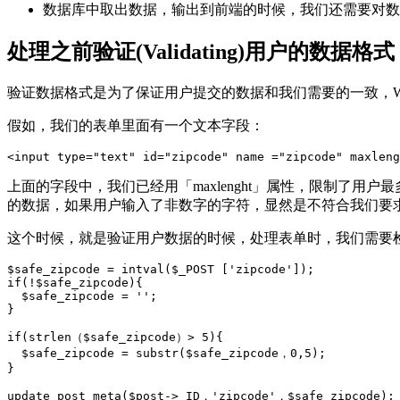
数据库中取出数据，输出到前端的时候，我们还需要对数
处理之前验证(Validating)用户的数据格式
验证数据格式是为了保证用户提交的数据和我们需要的一致，Word
假如，我们的表单里面有一个文本字段：
<
input
type
=
"
text
"
id
=
"
zipcode
"
name
=
"
zipcode
"
maxleng
上面的字段中，我们已经用「maxlenght」属性，限制了用户最多
的数据，如果用户输入了非数字的字符，显然是不符合我们要
这个时候，就是验证用户数据的时候，处理表单时，我们需要检查
$safe_zipcode
=
intval
(
$_POST
[
'zipcode'
]
)
;
if
(
!
$safe_zipcode
)
{
$safe_zipcode
=
''
;
}
if
(
strlen（
$safe_zipcode
）
>
5
)
{
$safe_zipcode
=
substr
(
$safe_zipcode
，
0
,
5
)
;
}
update_post_meta
(
$post
->
ID
，
'zipcode'
，
$safe_zipcode
)
;