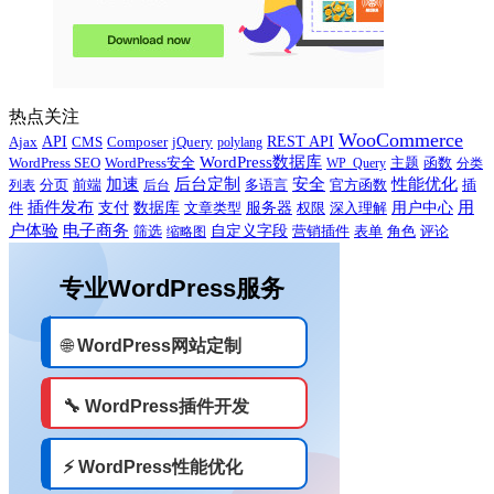
热点关注
WooCommerce
Ajax
API
CMS
Composer
jQuery
REST API
polylang
WordPress数据库
WordPress SEO
主题
WordPress安全
WP_Query
函数
分类
性能优化
加速
后台定制
安全
多语言
官方函数
插
列表
分页
前端
后台
用
插件发布
用户中心
件
支付
数据库
服务器
文章类型
权限
深入理解
户体验
电子商务
自定义字段
营销插件
评论
筛选
缩略图
表单
角色