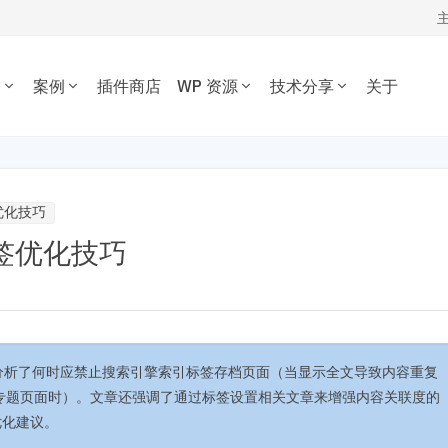
务
案例
插件商店
WP 资源
技术分享
关于
WORDPRESS开发技术分享
我的订单
定制开发
插件开发
主题案例
主题推荐
插件推荐
定制开发一套优质专属的
根据您的需求开发各种功
WordPress开发经验、代码片段，欢
资源下载
插件案例
电子商务主题
内容管理插件
dPress主题。
WordPress插件。
迎参考交流。
签优化技巧
博客杂志主题
SEO/市场营销
退出
之标签优化技巧
公司企业主题
电子商务插件
开发教程
技术专题
优化
主机托管
音乐视频主题
性能优化插件
主题开发分享
安全增强
WordPress网站可以在 1 秒
为您提供或帮您维护专为
学校教育主题
多语言插件
后台开发定制
性能优化加速
速打开。
WordPress优化的服务器
多用途主题
自定义字段/表单
前端开发技巧
WordPress数据库
房产/列表主题
注册登录/用户中心
开发文档手册
WooCommerce开发
O与全站运营
网站管理运营
多语言主题开发
巧，分析了何时应禁止搜索引擎索引标签存档页面（当显示全文导致内容重复
的网站不仅有流量，更有转化。 我们提供从技术维护，内容运营、广告
WP新闻资讯
电子商务和支付
运维的一站式全生命周期服务。
专题页面时）。文章还强调了通过标签设置相关文章来增强内容关联度的
O优化建议。
高级插件商店