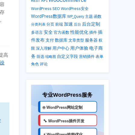
REST API
容
WordPress SEO
WordPress安全
存
WordPress数据库
主题
WP_Query
函数
。
加速
后台定制
分类列表
分页
前端
后台
性能优化
安全
插
多语言
官方函数
插件
件发布
支付
数据库
服务器
文章类型
权
用户体验
电子商
用户中心
限
深入理解
提高
务
自定义字段
筛选
营销插件
表单
缩略图
设
角色
评论
发