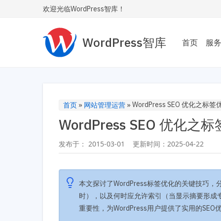
欢迎光临WordPress智库！
WordPress智库
首页
服
主题
为您
Wor
WordPress SEO 优化之标
首页
»
网站管理运营
»
WordPress SEO 优化
性能
让您的
发布于：
2015-03-01
更新时间：
2025-04-22
内飞
SE
本文探讨了WordPress标签优化的关键技
让您
安全
时），以及何时应允许索引（当显示摘要形成
重要性，为WordPress用户提供了实用的SE