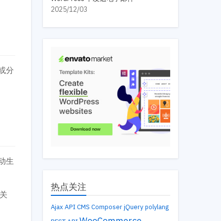
2025/12/03
或分
动生
热点关注
关
API
Ajax
CMS
Composer
jQuery
polylang
WooCommerce