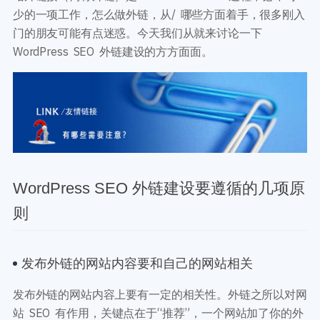
开发教程
技术专题
少的一项工作，怎么做外链，从/ 哪些方面着手，很多刚入
主题开发分享
安全增强
门的朋友可能有点迷惑。今天我们从就来讨论一下
后台开发定制
性能优化
WordPress SEO 外链建设的方方面面。
前端开发技巧
WordPress数据库
开发文档手册
WooCommerce开发
网站管理运营
多语言主题开发
WP新闻资讯
电子商务和支付
服务咨询
登录
WordPress SEO 外链建设要遵循的几项原
则
发布外链的网站内容要和自己的网站相关
发布外链的网站内容上要有一定的相关性。外链之所以对网
站 SEO 有作用，关键点在于“推荐”，一个网站加了你的外