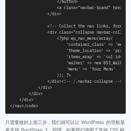
</button>
<a
class
=
"navbar-brand"
href
=
"#
</div>
<!-- Collect the nav links, forms, 
<div
class
=
"collapse navbar-collaps
<?
php wp_nav_menu
(
array
(
'container_class'
=>
'menu-
'theme_location'
=>
'primar
'items_wrap'
=>
'<ul id="%1
'walker'
=>
new
 BS3_Walker_
'menu'
=>
'Your Menu'
));
?>
</div>
<!-- /.navbar-collapse -->
</div>
</div>
</div>
</nav>
/code>
只需要做好上面三步，我们就可以让 WordPress 的导航菜
单支持 BootStrap 3，同理，如果我们使用了其他 CSS 框