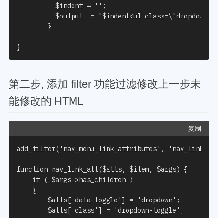
          $indent = '';

          $output .= "$indent<ul class=\"dropdown-me
        }

}
第二步, 添加 filter 功能过滤修改上一步未
能修改的 HTML
复制
add_filter('nav_menu_link_attributes', 'nav_link_att
function nav_link_att($atts, $item, $args) {

	if ( $args->has_children )

	{

		$atts['data-toggle'] = 'dropdown';

		$atts['class'] = 'dropdown-toggle';
