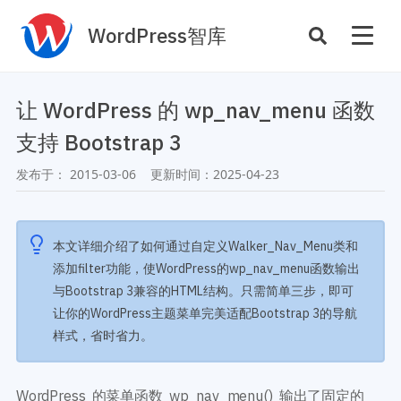
WordPress智库
插件开发
主题定制
让 WordPress 的 wp_nav_menu 函数
性能优化
主机托管
支持 Bootstrap 3
SEO与全站运营
发布于：
2015-03-06
更新时间：
2025-04-23
案例
商店
主题案例
本文详细介绍了如何通过自定义Walker_Nav_Menu类和
插件商店
添加filter功能，使WordPress的wp_nav_menu函数输出
插件案例
与Bootstrap 3兼容的HTML结构。只需简单三步，即可
资源
让你的WordPress主题菜单完美适配Bootstrap 3的导航
开发手册
样式，省时省力。
主题推荐
主题开发手册
插件推荐
插件开发手册
WordPress 的菜单函数 wp_nav_menu() 输出了固定的