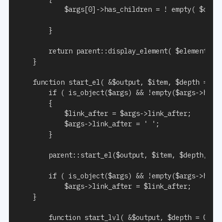
			$args[0]->has_children = ! empty( $children_elements[$element->$id_field] );

		}

		return parent::display_element( $element, $children_elements, $max_depth, $depth, $args, $output );

	}

	function start_el( &$output, $item, $depth = 0, $args = array(), $id = 0 ) {

		if ( is_object($args) && !empty($args->has_children) )

		{

			$link_after = $args->link_after;

			$args->link_after = ' 
';

		}

		parent::start_el($output, $item, $depth, $args, $id);

		if ( is_object($args) && !empty($args->has_children) )

			$args->link_after = $link_after;

	}

        function start_lvl( &$output, $depth = 0, $a