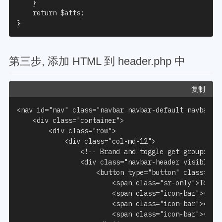
	}

	return $atts;

}
第三步, 添加 HTML 到 header.php 中
复制
<nav
id
=
"nav"
class
=
"navbar navbar-default navbar-f
<div
class
=
"container"
>
<div
class
=
"row"
>
<div
class
=
"col-md-12"
>
<!-- Brand and toggle get grouped f
<div
class
=
"navbar-header visible-x
<button
type
=
"button"
class
=
"na
<span
class
=
"sr-only"
>
Toggl
<span
class
=
"icon-bar"
></sp
<span
class
=
"icon-bar"
></sp
<span
class
=
"icon-bar"
></sp