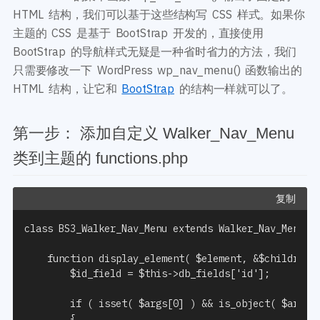
开发教程
技术专题
HTML 结构，我们可以基于这些结构写 CSS 样式。如果你
主题开发分享
安全增强
主题的 CSS 是基于 BootStrap 开发的，直接使用
后台开发定制
性能优化
BootStrap 的导航样式无疑是一种省时省力的方法，我们
前端开发技巧
WordPress数据库
只需要修改一下 WordPress wp_nav_menu() 函数输出的
开发文档手册
WooCommerce开发
HTML 结构，让它和
BootStrap
的结构一样就可以了。
网站管理运营
多语言主题开发
WP新闻资讯
电子商务和支付
第一步： 添加自定义 Walker_Nav_Menu
服务咨询
登录
类到主题的 functions.php
复制
class BS3_Walker_Nav_Menu extends Walker_Nav_Menu {

	function display_element( $element, &$children_elements, $max_depth, $depth, $args, &$output ) {

		$id_field = $this->db_fields['id'];

		if ( isset( $args[0] ) && is_object( $args[0] ) )

		{
