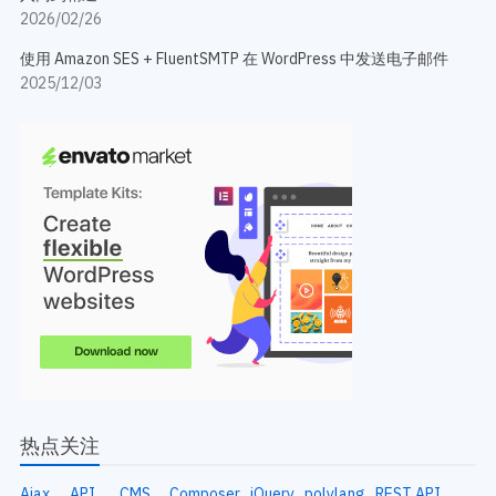
2026/02/26
使用 Amazon SES + FluentSMTP 在 WordPress 中发送电子邮件
2025/12/03
热点关注
Ajax
API
CMS
Composer
jQuery
polylang
REST API