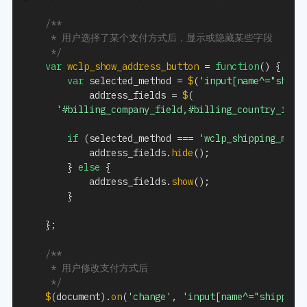
/**

     * 用户选择了某个支付方式后，显示或隐藏某些字段

     */
var
wclp_show_address_button
=
function
(
)
{
var
 selected_method 
=
$
(
'input[name^="shipp
            address_fields 
=
$
(
'#billing_company_field,#billing_country_fiel
if
(
selected_method 
===
'wclp_shipping_meth
            address_fields
.
hide
(
)
;
}
else
{
            address_fields
.
show
(
)
;
}
}
;
/**

     * 用户修改支付方式后

     */
$
(
document
)
.
on
(
'change'
,
'input[name^="shipping