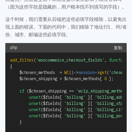
（因为这些字段是隐藏的，用户根本找不到填写的字段）。
这个时候，我们需要从后端把这些必填字段移除，以避免出
现上面的错误。下面的代码中，我们移除了地址行1、州/省
份、城市、邮编这些必填字段。
复制
add_filter
(
'woocommerce_checkout_fields'
,
function
{
$chosen_methods
=
WC
(
)
->
session
->
get
(
'chosen_s
$chosen_shipping
=
$chosen_methods
[
0
]
;
if
(
$chosen_shipping
==
'wclp_shipping_method'
)
unset
(
$fields
[
'billing'
]
[
'billing_addres
unset
(
$fields
[
'billing'
]
[
'billing_state'
unset
(
$fields
[
'billing'
]
[
'billing_city'
unset
(
$fields
[
'billing'
]
[
'billing_postco
}