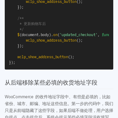
wclp_show_address_button
(
)
;
}
)
;
/**

     * 更新购物车后

     */
$
(
document
.
body
)
.
on
(
'updated_checkout'
,
functio
wclp_show_address_button
(
)
;
}
)
;
wclp_show_address_button
(
)
;
}
)
;
从后端移除某些必填的收货地址字段
WooCommerce 的收件地址字段中、有些是必填的，比如
省份、城市、邮编、地址这些信息。第一步的代码中，我们
只是从前端隐藏了这些字段，如果后端不做处理，用户选择
自提点、点击提交后，系统会提示某些必填字段没有填写