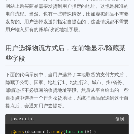
开发教程
技术专题
网站上购买商品需要发货到用户指定的地址。这也是标准的
主题开发分享
安全增强
电商流程。当然、也有一些特殊情况，比如虚拟商品不需要
后台开发定制
性能优化
发货的、用户选择发送到指定自提点的，这些情况都不需要
前端开发技巧
WordPress数据库
用户输入所有的账单/收货地址字段。
开发文档手册
WooCommerce开发
网站管理运营
多语言主题开发
用户选择物流方式后，在前端显示/隐藏某
WP新闻资讯
电子商务和支付
些字段
服务咨询
登录
下面的代码示例中，当用户选择了本地取货的支付方式后，
隐藏了公司、国家、地址行1、地址行2、城市、州/省份、
邮编这些不必填写的收货地址字段。然后从平台给出的一些
自提点中选择一个作为收货地址，系统把商品配送到这个自
提点后，会通知用户去提货。
复制
jQuery
(
document
)
.
ready
(
function
(
$
)
{