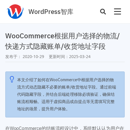
WordPress智库
插件开发
主题定制
WooCommerce根据用户选择的物流/
性能优化
主机托管
快递方式隐藏账单/收货地址字段
SEO与全站运营
发布于：
2020-10-29
更新时间：
2025-03-24
案例
商店
主题案例
本文介绍了如何在WooCommerce中根据用户选择的物
插件商店
流方式动态隐藏不必要的账单/收货地址字段。通过前端
插件案例
代码隐藏字段，并结合后端处理移除必填验证，确保结
资源
账流程顺畅。适用于虚拟商品或自提点等无需填写完整
开发手册
地址的场景，提升用户体验。
主题推荐
主题开发手册
插件推荐
插件开发手册
在WooCommerce的结账流程设计中，系统默认认为用户在