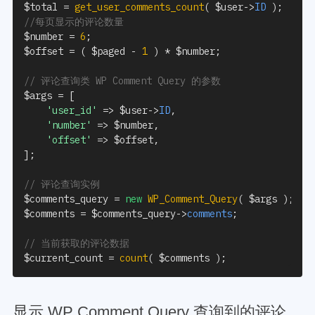
$total
=
get_user_comments_count
(
$user
->
ID
)
;
//每页显示的评论数量
$number
=
6
;
$offset
=
(
$paged
-
1
)
*
$number
;
// 评论查询类 WP Comment Query 的参数
$args
=
[
'user_id'
=>
$user
->
ID
,
'number'
=>
$number
,
'offset'
=>
$offset
,
]
;
// 评论查询实例
$comments_query
=
new
WP_Comment_Query
(
$args
)
;
$comments
=
$comments_query
->
comments
;
// 当前获取的评论数据
$current_count
=
count
(
$comments
)
;
显示 WP Comment Query 查询到的评论