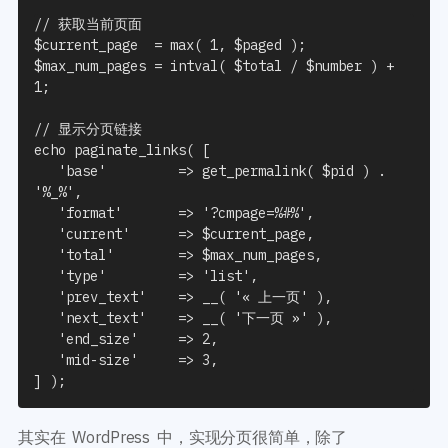
// 获取当前页面

$current_page  = max( 1, $paged );

$max_num_pages = intval( $total / $number ) + 
1;

// 显示分页链接

echo paginate_links( [

   'base'         => get_permalink( $pid ) . 
'%_%',

   'format'       => '?cmpage=%#%',

   'current'      => $current_page,

   'total'        => $max_num_pages,

   'type'         => 'list',

   'prev_text'    => __( '« 上一页' ),

   'next_text'    => __( '下一页 »' ),

   'end_size'     => 2,

   'mid-size'     => 3,

] );
其实在 WordPress 中，实现分页很简单，除了