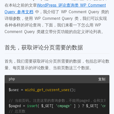
开发教程
技术专题
在本站之前的文章
WordPress 评论查询类 WP Comment
主题开发分享
安全增强
Query 参考文档
中，我介绍了 WP Comment Query 类的
后台开发定制
性能优化
详细参数，使用 WP Comment Query 类，我们可以实现
前端开发技巧
WordPress数据库
各种各样的评论查询，下面，我们来看一下怎么用 WP
开发文档手册
WooCommerce开发
Comment Query 类建立带分页功能的自定义评论列表。
网站管理运营
多语言主题开发
WP新闻资讯
电子商务和支付
首先，获取评论分页需要的数据
服务咨询
登录
首先，我们需要获取评论分页所需要的数据，包括总评论数
量、每页显示的评论数量、当前页数这三个数据。
复制
$user
=
wizhi_get_current_user
(
)
;
// 当前页码, 注意这里的查询参数，不能用paged，会和文章的
$paged
=
isset
(
$_GET
[
'cmpage'
]
)
?
$_GET
[
'cmpag
// 总页数