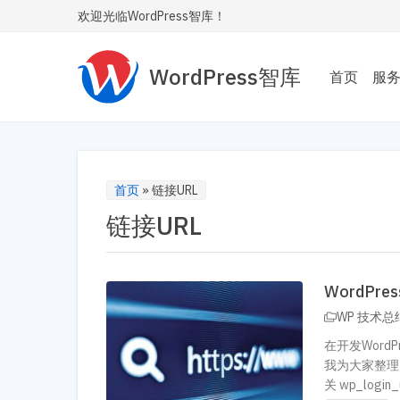
欢迎光临WordPress智库！
WordPress智库
首页
服
主题
为您
Wor
首页
»
链接URL
链接URL
性能
让您的
内飞
WordPr
SE
WP 技术总
让您
在开发Wor
安全
我为大家整理了
关 wp_login_ur