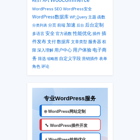
REST API
WordPress SEO
WordPress安全
WordPress数据库
主题
WP_Query
函数
加速
后台定制
分类列表
分页
前端
后台
性能优化
安全
插
多语言
官方函数
插件
件发布
支付
数据库
服务器
文章类型
权
用户体验
电子商
用户中心
限
深入理解
务
自定义字段
筛选
营销插件
表单
缩略图
角色
评论