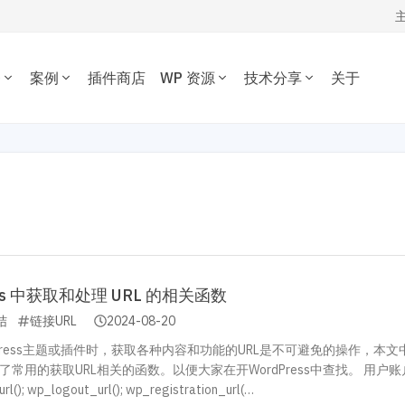
务
案例
插件商店
WP 资源
技术分享
关于
WORDPRESS开发技术分享
我的订单
定制开发
插件开发
主题案例
主题推荐
插件推荐
定制开发一套优质专属的
根据您的需求开发各种功
WordPress开发经验、代码片段，欢
资源下载
插件案例
电子商务主题
内容管理插件
dPress主题。
WordPress插件。
迎参考交流。
博客杂志主题
SEO/市场营销
退出
公司企业主题
电子商务插件
开发教程
技术专题
优化
主机托管
音乐视频主题
性能优化插件
主题开发分享
安全增强
WordPress网站可以在 1 秒
为您提供或帮您维护专为
学校教育主题
多语言插件
后台开发定制
性能优化加速
速打开。
WordPress优化的服务器
多用途主题
自定义字段/表单
前端开发技巧
WordPress数据库
ess 中获取和处理 URL 的相关函数
房产/列表主题
注册登录/用户中心
开发文档手册
WooCommerce开发
O与全站运营
结
链接URL
2024-08-20
网站管理运营
多语言主题开发
的网站不仅有流量，更有转化。 我们提供从技术维护，内容运营、广告
WP新闻资讯
电子商务和支付
dPress主题或插件时，获取各种内容和功能的URL是不可避免的操作，本文
运维的一站式全生命周期服务。
常用的获取URL相关的函数。以便大家在开WordPress中查找。 用户账
高级插件商店
l(); wp_logout_url(); wp_registration_url(…