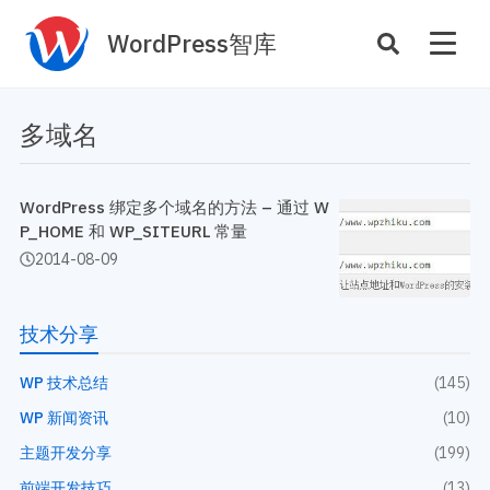
WordPress智库
插件开发
主题定制
多域名
性能优化
主机托管
SEO与全站运营
WordPress 绑定多个域名的方法 – 通过 W
P_HOME 和 WP_SITEURL 常量
2014-08-09
案例
商店
主题案例
插件商店
插件案例
技术分享
资源
WP 技术总结
(145)
开发手册
主题推荐
WP 新闻资讯
(10)
主题开发手册
插件推荐
插件开发手册
主题开发分享
(199)
前端开发技巧
(13)