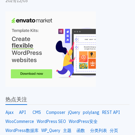
2025/12/03
热点关注
Ajax
API
CMS
Composer
jQuery
polylang
REST API
WooCommerce
WordPress SEO
WordPress安全
WordPress数据库
WP_Query
主题
函数
分类列表
分页