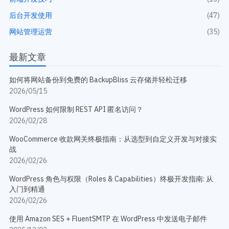
开发教程
技术专题
后台开发使用
(47)
主题开发分享
安全增强
网站管理运营
(35)
后台开发定制
性能优化
前端开发技巧
WordPress数据库
最新文章
开发文档手册
WooCommerce开发
网站管理运营
多语言主题开发
如何将网站备份到免费的 BackupBliss 云存储并轻松迁移
WP新闻资讯
电子商务和支付
2026/05/15
服务咨询
WordPress 如何限制 REST API 匿名访问？
登录
2026/02/28
WooCommerce 收款网关终极指南：从选型到自定义开发与对接实
战
2026/02/26
WordPress 角色与权限（Roles & Capabilities）终极开发指南: 从
入门到精通
2026/02/26
使用 Amazon SES + FluentSMTP 在 WordPress 中发送电子邮件