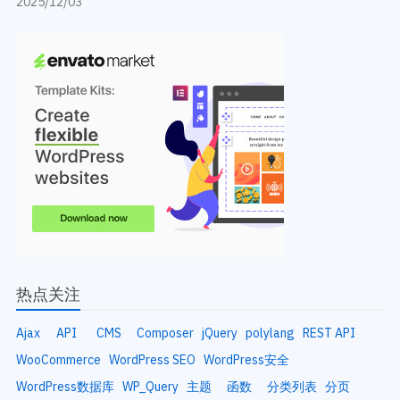
2025/12/03
热点关注
Ajax
API
CMS
Composer
jQuery
polylang
REST API
WooCommerce
WordPress SEO
WordPress安全
WordPress数据库
WP_Query
主题
函数
分类列表
分页