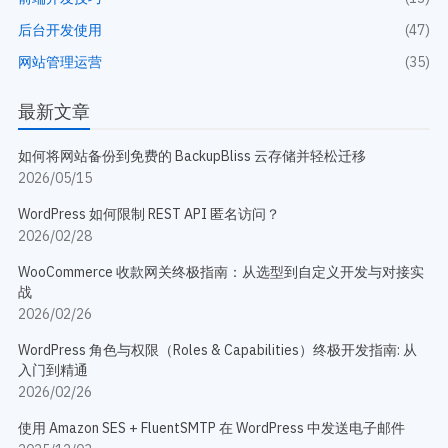
开发教程
技术专题
后台开发使用
(47)
主题开发分享
安全增强
网站管理运营
(35)
后台开发定制
性能优化
前端开发技巧
WordPress数据库
最新文章
开发文档手册
WooCommerce开发
网站管理运营
多语言主题开发
如何将网站备份到免费的 BackupBliss 云存储并轻松迁移
WP新闻资讯
电子商务和支付
2026/05/15
服务咨询
WordPress 如何限制 REST API 匿名访问？
登录
2026/02/28
WooCommerce 收款网关终极指南：从选型到自定义开发与对接实
战
2026/02/26
WordPress 角色与权限（Roles & Capabilities）终极开发指南: 从
入门到精通
2026/02/26
使用 Amazon SES + FluentSMTP 在 WordPress 中发送电子邮件