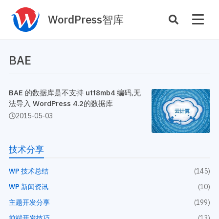
WordPress智库
插件开发
主题定制
BAE
性能优化
主机托管
SEO与全站运营
BAE 的数据库是不支持 utf8mb4 编码,无
法导入 WordPress 4.2的数据库
2015-05-03
案例
商店
主题案例
插件商店
插件案例
技术分享
资源
WP 技术总结
(145)
开发手册
主题推荐
WP 新闻资讯
(10)
主题开发手册
插件推荐
插件开发手册
主题开发分享
(199)
前端开发技巧
(13)