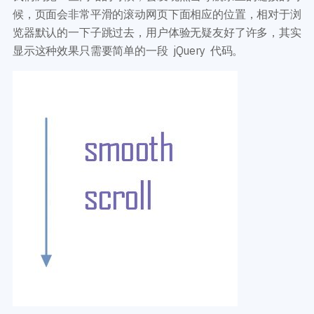
开发教程
技术专题
候，页面会非常平滑的滚动网页下面相应的位置，相对于浏
主题开发分享
安全增强
览器默认的一下子跳过去，用户体验无疑友好了许多，其实
后台开发定制
性能优化
显示这种效果只需要简单的一段 jQuery 代码。
前端开发技巧
WordPress数据库
开发文档手册
WooCommerce开发
网站管理运营
多语言主题开发
WP新闻资讯
电子商务和支付
服务咨询
登录