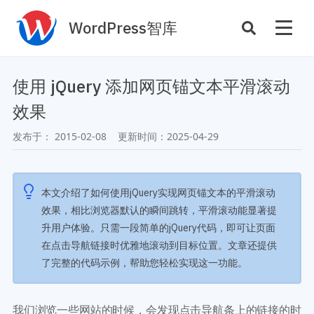
WordPress智库
插件开发
主题定制
使用 jQuery 添加网页锚文本平滑滚动
性能优化
主机托管
效果
SEO与全站运营
发布于：
2015-02-08
更新时间：
2025-04-29
案例
商店
主题案例
本文介绍了如何使用jQuery实现网页锚文本的平滑滚动
插件商店
效果，相比浏览器默认的瞬间跳转，平滑滚动能显著提
插件案例
升用户体验。只需一段简单的jQuery代码，即可让页面
资源
在点击导航链接时优雅地滚动到目标位置。文章还提供
开发手册
了完整的代码示例，帮助您轻松实现这一功能。
主题推荐
主题开发手册
插件推荐
插件开发手册
我们浏览一些网站的时候，会发现点击导航条上的链接的时