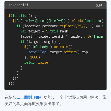
复制
$
(
function
(
)
{
$
(
'a[href*=#]:not([href=#])'
)
.
click
(
function
(
)
{
if
(
location
.
pathname
.
replace
(
/
^\/
/
,
''
)
==
this
var
 target 
=
$
(
this
.
hash
)
;
      target 
=
 target
.
length 
?
 target 
:
$
(
'[name='
if
(
target
.
length
)
{
$
(
'html,body'
)
.
animate
(
{
scrollTop
:
 target
.
offset
(
)
.
top

}
,
1000
)
;
return
false
;
}
}
}
)
;
}
)
;
在结合
点击回到顶部
的功能，一个非常漂亮切用户体验非常
友好的单页面导航效果就出来了。