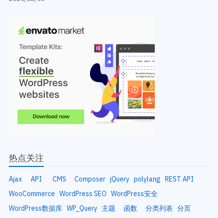
热点关注
Ajax
API
CMS
Composer
jQuery
polylang
REST API
WooCommerce
WordPress SEO
WordPress安全
WordPress数据库
WP_Query
主题
函数
分类列表
分页