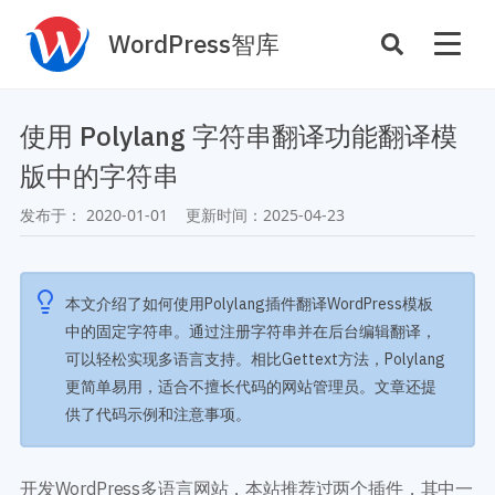
WordPress智库
插件开发
主题定制
使用 Polylang 字符串翻译功能翻译模
性能优化
主机托管
版中的字符串
SEO与全站运营
发布于：
2020-01-01
更新时间：
2025-04-23
案例
商店
主题案例
本文介绍了如何使用Polylang插件翻译WordPress模板
插件商店
中的固定字符串。通过注册字符串并在后台编辑翻译，
插件案例
可以轻松实现多语言支持。相比Gettext方法，Polylang
资源
更简单易用，适合不擅长代码的网站管理员。文章还提
开发手册
供了代码示例和注意事项。
主题推荐
主题开发手册
插件推荐
插件开发手册
开发WordPress多语言网站，本站推荐过两个插件，其中一