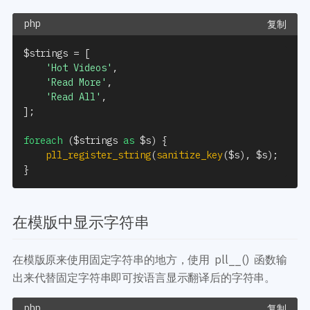
复制
$strings
=
[
'Hot Videos'
,
'Read More'
,
'Read All'
,
]
;
foreach
(
$strings
as
$s
)
{
pll_register_string
(
sanitize_key
(
$s
)
,
$s
)
;
}
在模版中显示字符串
在模版原来使用固定字符串的地方，使用 pll__() 函数输
出来代替固定字符串即可按语言显示翻译后的字符串。
复制