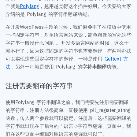
开发教程
技术专题
个就是
Polylang
，越用越觉得这个插件好用。今天要给大家
主题开发分享
安全增强
介绍的是 Polylang 的字符串翻译功能。
后台开发定制
性能优化
在开发WordPress主题的时候，我们避免不了在模版中使用
前端开发技巧
WordPress数据库
开发文档手册
一些固定字符串，对单语言网站来说，简单粗暴的写死这些
WooCommerce开发
网站管理运营
字符串一般没什么问题 。开发多语言网站的时候，这么干
多语言主题开发
WP新闻资讯
就不行了，因为这些固定的字符串也需要翻译。有两种办法
电子商务和支付
可以实现这些固定字符串的翻译。一种是使用
Gettext 方
服务咨询
登录
法
，另外一种就是使用 Polylang 的
字符串翻译
功能。
注册需要翻译的字符串
使用Polylang 字符串翻译之前，我们需要先注册需要翻译
的字符串，注册方法很简单，直接使用 pll_register_string
函数，传入两个参数就可以搞定。注册后，这些需要翻译的
字符串就出现在了后台的「语言->字符串翻译」页面中，我
们在这些页面中编辑对应语言的翻译就可以了。