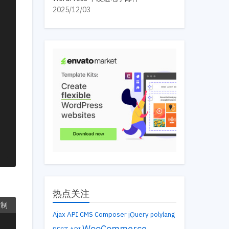
2025/12/03
热点关注
复制
API
Ajax
CMS
Composer
jQuery
polylang
WooCommerce