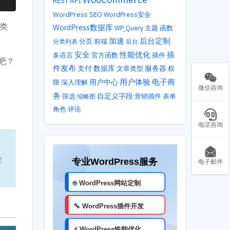
REST API
WordPress SEO
WordPress安全
章类
WordPress数据库
主题
WP_Query
函数
加速
后台定制
分类列表
分页
前端
后台
性能优化
安全
插
多语言
官方函数
插件
计吧？
件发布
支付
数据库
服务器
文章类型
权
用户体验
电子商
用户中心
限
深入理解
微信咨询
务
自定义字段
筛选
营销插件
表单
缩略图
角色
评论
电话咨询
发
电子邮件