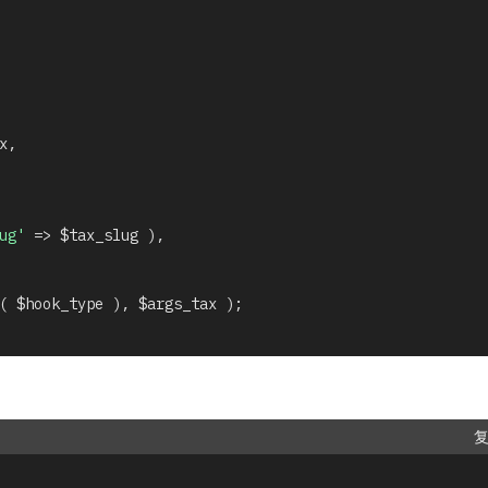
x
,
ug'
=>
$tax_slug
)
,
(
$hook_type
)
,
$args_tax
)
;