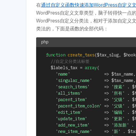
在
通过自定义函数快速添加WordPress自定义
WordPress自定义文章类型，脑子转得快
WordPress自定义分类法，相对于添加自定义文
类法的，下面是函数的全部代码：
function
create_taxs
(
$tax_slug
,
$hook
//自定义分类法标签
$labels_tax
=
array
(
'name'
=>
$tax_name
,
'singular_name'
=>
$tax_name
,
'search_items'
=>
'搜索'
.
$
'all_items'
=>
'所有'
.
$
'parent_item'
=>
'父级'
.
$
'parent_item_colon'
=>
'父级'
.
$
'edit_item'
=>
'编辑'
.
$
'update_item'
=>
'更新'
.
$
'add_new_item'
=>
'添加新'
.
'new_item_name'
=>
'新'
.
$ta