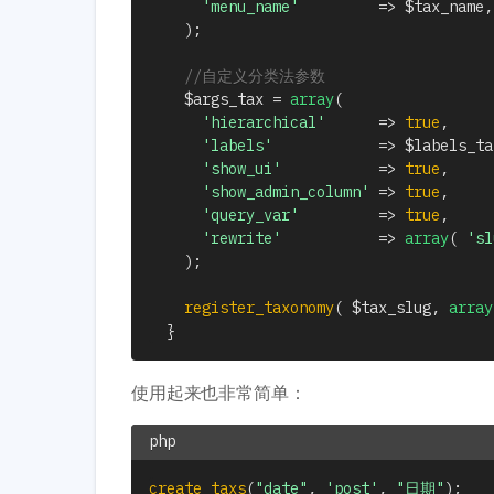
'menu_name'
=>
$tax_name
,
)
;
//自定义分类法参数
$args_tax
=
array
(
'hierarchical'
=>
true
,
'labels'
=>
$labels_ta
'show_ui'
=>
true
,
'show_admin_column'
=>
true
,
'query_var'
=>
true
,
'rewrite'
=>
array
(
'sl
)
;
register_taxonomy
(
$tax_slug
,
array
}
使用起来也非常简单：
create_taxs
(
"date"
,
'post'
,
"日期"
)
;