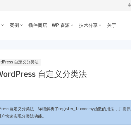
务
案例
插件商店
WP 资源
技术分享
关于
WORDPRESS开发技术分享
我的订单
定制开发
插件开发
主题案例
主题推荐
插件推荐
定制开发一套优质专属的
根据您的需求开发各种功
WordPress开发经验、代码片段，欢
资源下载
插件案例
电子商务主题
内容管理插件
dPress主题。
WordPress插件。
迎参考交流。
Press 自定义分类法
博客杂志主题
SEO/市场营销
退出
rdPress 自定义分类法
公司企业主题
电子商务插件
开发教程
技术专题
优化
主机托管
音乐视频主题
性能优化插件
主题开发分享
安全增强
WordPress网站可以在 1 秒
为您提供或帮您维护专为
学校教育主题
多语言插件
后台开发定制
性能优化加速
速打开。
WordPress优化的服务器
多用途主题
自定义字段/表单
前端开发技巧
WordPress数据库
房产/列表主题
注册登录/用户中心
开发文档手册
WooCommerce开发
O与全站运营
网站管理运营
多语言主题开发
ss自定义分类法，详细解析了register_taxonomy函数的用法，并提供
的网站不仅有流量，更有转化。 我们提供从技术维护，内容运营、广告
WP新闻资讯
电子商务和支付
运维的一站式全生命周期服务。
s用户快速实现分类法功能。
高级插件商店