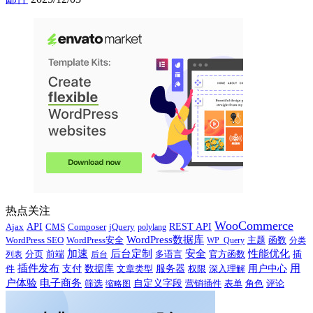
热点关注
WooCommerce
Ajax
API
CMS
Composer
jQuery
REST API
polylang
WordPress数据库
WordPress SEO
主题
WordPress安全
WP_Query
函数
分类
性能优化
加速
后台定制
安全
多语言
官方函数
插
列表
分页
前端
后台
用
插件发布
用户中心
件
支付
数据库
服务器
文章类型
权限
深入理解
户体验
电子商务
自定义字段
营销插件
评论
筛选
缩略图
表单
角色