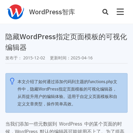
WordPress智库
插件开发
主题定制
隐藏WordPress指定页面模板的可视化
性能优化
主机托管
编辑器
SEO与全站运营
发布于：
2015-12-02
更新时间：
2025-04-16
案例
商店
主题案例
本文介绍了如何通过添加代码到主题的functions.php文
插件商店
件中，隐藏WordPress指定页面模板的可视化编辑器，
插件案例
从而提升用户的编辑体验。适用于自定义页面模板和自
资源
定义文章类型，操作简单高效。
开发手册
主题推荐
主题开发手册
插件推荐
插件开发手册
当我们添加一些元数据到 WordPress 中的某个页面的时
候，WordPress 默认的编辑器可能就用不上了。为了提高