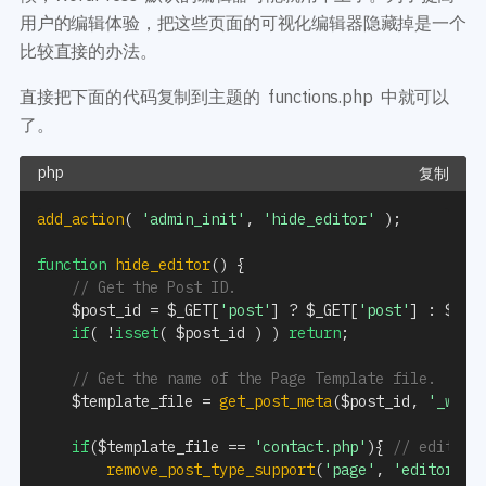
开发教程
技术专题
用户的编辑体验，把这些页面的可视化编辑器隐藏掉是一个
主题开发分享
安全增强
比较直接的办法。
后台开发定制
性能优化
前端开发技巧
直接把下面的代码复制到主题的 functions.php 中就可以
WordPress数据库
开发文档手册
了。
WooCommerce开发
网站管理运营
多语言主题开发
复制
WP新闻资讯
电子商务和支付
add_action
(
'admin_init'
,
'hide_editor'
)
;
服务咨询
登录
function
hide_editor
(
)
{
// Get the Post ID.
$post_id
=
$_GET
[
'post'
]
?
$_GET
[
'post'
]
:
$_PO
if
(
!
isset
(
$post_id
)
)
return
;
// Get the name of the Page Template file.
$template_file
=
get_post_meta
(
$post_id
,
'_wp_p
if
(
$template_file
==
'contact.php'
)
{
// edit th
remove_post_type_support
(
'page'
,
'editor'
)
;