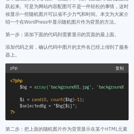
开发教程
技术专题
跃起来。可是为网站内容配图可不是一件轻松的事情，这时
主题开发分享
安全增强
候显示一些随机图片可以省不少力气和时间。本文为大家介
后台开发定制
性能优化
绍一个在WordPress中显示随机图片作为背景的方法。
前端开发技巧
WordPress数据库
开发文档手册
第一步：添加下面的代码到需要显示的页面的最上面。
WooCommerce开发
网站管理运营
多语言主题开发
添加代码之前，确认代码中图片的文件名已经上传到了服务
WP新闻资讯
电子商务和支付
器上。
服务咨询
登录
复制
<?php
$bg
=
array
(
'background01.jpg'
,
'background02.j
$i
=
rand
(
0
,
count
(
$bg
)
-
1
)
;
$selectedBg
=
"
$bg
[
$i
]
"
;
?>
第二步：把上面的随机图片作为背景显示在某个HTML元素