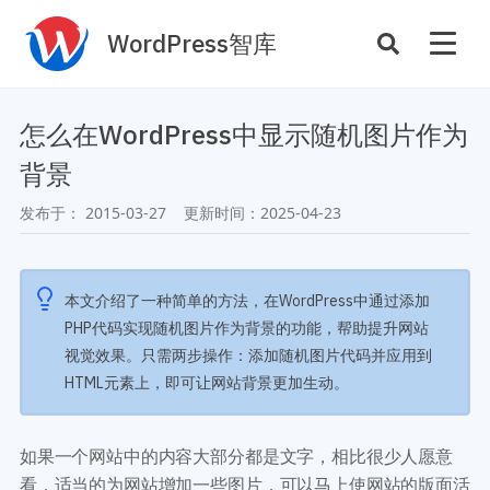
WordPress智库
插件开发
主题定制
怎么在WordPress中显示随机图片作为
性能优化
主机托管
背景
SEO与全站运营
发布于：
2015-03-27
更新时间：
2025-04-23
案例
商店
主题案例
本文介绍了一种简单的方法，在WordPress中通过添加
插件商店
PHP代码实现随机图片作为背景的功能，帮助提升网站
插件案例
视觉效果。只需两步操作：添加随机图片代码并应用到
资源
HTML元素上，即可让网站背景更加生动。
开发手册
主题推荐
主题开发手册
插件推荐
插件开发手册
如果一个网站中的内容大部分都是文字，相比很少人愿意
看，适当的为网站增加一些图片，可以马上使网站的版面活