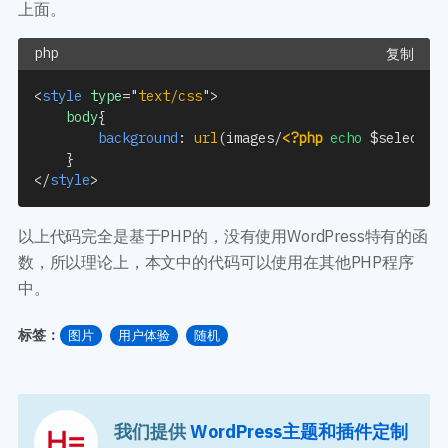
上面。
复制
<
style
type
=
"
text/css
"
>
body
{
background
:
url
(
images/
<?php
echo
$selected
}
</
style
>
以上代码完全是基于PHP的，没有使用WordPress特有的函
数，所以理论上，本文中的代码可以使用在其他PHP程序
中。
标签：
图片
用户体验
随机
我们提供
WordPress主题和插件定制