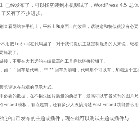
主题开发手册
插件开发手册
ta 1 已经发布了，可以找空装到本机测试了，WordPress 4.5 总
升了又有了不少进步。
分别查看网站在手机上，平板上和桌面上的效果，话说这和貌似很没有必要
终于不用把 Logo 写在代码里了，对于我们提供主题定制服务的人来说，轻
要搞混了。
辑链接，不要在大老远的去编辑器的工具栏找链接按钮了。
如 `..` 回车是代码， **..** 回车为加粗，代码那个可以有，加粗这个直
接预览评论在前端的显示方式。
些不必要的数据，在不损失图片质量的前提下，最高可以节省50%的图片
Embed 模板，有点超前，还有多少人没搞清楚 Post Embed 功能曾么
极维护自己发布的主题或插件，现在就可以测试主题或插件与