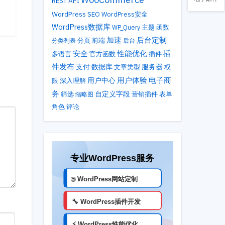
REST API
WordPress SEO
WordPress安全
WordPress数据库
主题
WP_Query
函数
加速
后台定制
分类列表
分页
前端
后台
性能优化
安全
插
多语言
官方函数
插件
件发布
支付
数据库
服务器
文章类型
权
用户体验
电子商
用户中心
限
深入理解
务
自定义字段
筛选
营销插件
表单
缩略图
角色
评论