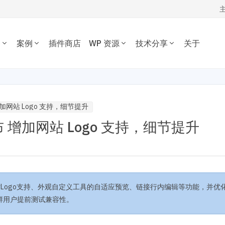
务
案例
插件商店
WP 资源
技术分享
关于
WORDPRESS开发技术分享
我的订单
定制开发
插件开发
主题案例
主题推荐
插件推荐
定制开发一套优质专属的
根据您的需求开发各种功
WordPress开发经验、代码片段，欢
资源下载
插件案例
电子商务主题
内容管理插件
dPress主题。
WordPress插件。
迎参考交流。
发布 增加网站 Logo 支持，细节提升
博客杂志主题
SEO/市场营销
退出
 1 发布 增加网站 Logo 支持，细节提升
公司企业主题
电子商务插件
开发教程
技术专题
优化
主机托管
音乐视频主题
性能优化插件
主题开发分享
安全增强
WordPress网站可以在 1 秒
为您提供或帮您维护专为
学校教育主题
多语言插件
后台开发定制
性能优化加速
速打开。
WordPress优化的服务器
多用途主题
自定义字段/表单
前端开发技巧
WordPress数据库
房产/列表主题
注册登录/用户中心
开发文档手册
WooCommerce开发
O与全站运营
网站管理运营
多语言主题开发
要新增了网站Logo支持、外观自定义工具的自适应预览、链接行内编辑等功能，并优
的网站不仅有流量，更有转化。 我们提供从技术维护，内容运营、广告
WP新闻资讯
电子商务和支付
运维的一站式全生命周期服务。
鲜用户提前测试兼容性。
高级插件商店