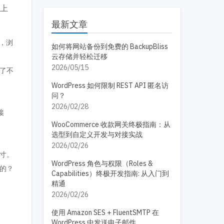
体上
最新文章
，浏
如何将网站备份到免费的 BackupBliss
云存储并轻松迁移
2026/05/15
松了不
WordPress 如何限制 REST API 匿名访
问？
2026/02/28
接
WooCommerce 收款网关终极指南：从
选型到自定义开发与对接实战
2026/02/26
尺寸。
WordPress 角色与权限（Roles &
用的？
Capabilities）终极开发指南: 从入门到
精通
2026/02/26
使用 Amazon SES + FluentSMTP 在
WordPress 中发送电子邮件