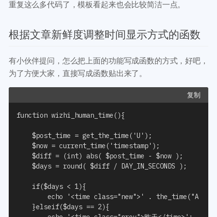
重复这么多代码了，模板看起来也会比较简洁一点。
根据文章新鲜度调整时间显示方式的函数
有小伙伴提问，怎么把上面的功能写成函数的方式，好吧，
为了方便大家，直接写成函数贴出来了。
复制
function wizhi_human_time(){

    $post_time = get_the_time('U');

    $now = current_time('timestamp');

    $diff = (int) abs( $post_time - $now );

    $days = round( $diff / DAY_IN_SECONDS );

    if($days < 1){

        echo '<time class="new">' . the_time("A g:i"
    }elseif($days == 2){

        echo '<time class="prev">昨天</time>';
