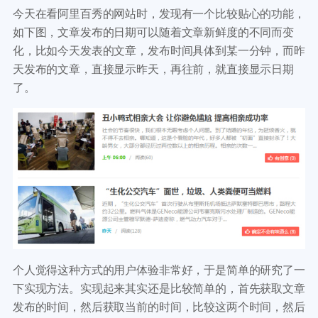
开发教程
技术专题
今天在看阿里百秀的网站时，发现有一个比较贴心的功能，
主题开发分享
安全增强
如下图，文章发布的日期可以随着文章新鲜度的不同而变
后台开发定制
性能优化
化，比如今天发表的文章，发布时间具体到某一分钟，而昨
前端开发技巧
WordPress数据库
天发布的文章，直接显示昨天，再往前，就直接显示日期
开发文档手册
WooCommerce开发
了。
网站管理运营
多语言主题开发
WP新闻资讯
电子商务和支付
服务咨询
登录
个人觉得这种方式的用户体验非常好，于是简单的研究了一
下实现方法。实现起来其实还是比较简单的，首先获取文章
发布的时间，然后获取当前的时间，比较这两个时间，然后