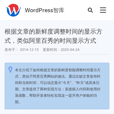
WordPress智库
插件开发
主题定制
根据文章的新鲜度调整时间的显示方
性能优化
主机托管
式，类似阿里百秀的时间显示方式
SEO与全站运营
发布于：
2014-12-15
更新时间：
2025-04-24
案例
商店
主题案例
本文介绍了如何根据文章的新鲜度智能调整时间显示方
插件商店
式，类似于阿里百秀网站的做法。通过比较文章发布时
插件案例
间和当前时间，可以动态显示”今天”、”昨天”或具体日
资源
期。文章提供了两种实现方法：直接插入代码和使用封
开发手册
装函数，帮助开发者轻松实现这一提升用户体验的功
主题推荐
主题开发手册
能。
插件推荐
插件开发手册