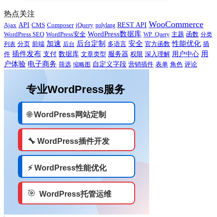
热点关注
WooCommerce
Ajax
API
CMS
Composer
jQuery
REST API
polylang
WordPress数据库
WordPress SEO
主题
WordPress安全
WP_Query
函数
分类
性能优化
加速
后台定制
安全
多语言
官方函数
插
列表
分页
前端
后台
用
插件发布
用户中心
件
支付
数据库
服务器
文章类型
权限
深入理解
户体验
电子商务
自定义字段
营销插件
评论
筛选
缩略图
表单
角色