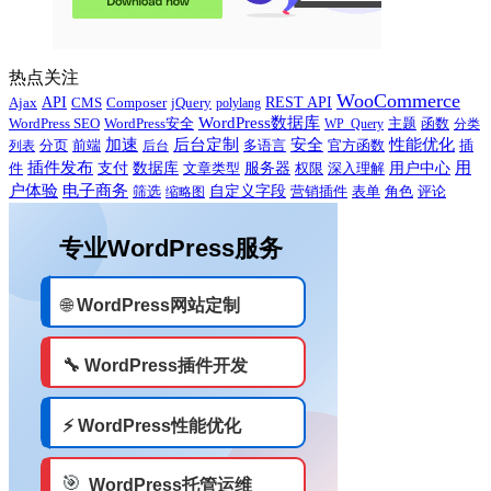
热点关注
WooCommerce
Ajax
API
CMS
Composer
jQuery
REST API
polylang
WordPress数据库
WordPress SEO
主题
WordPress安全
WP_Query
函数
分类
性能优化
加速
后台定制
安全
多语言
官方函数
插
列表
分页
前端
后台
用
插件发布
用户中心
件
支付
数据库
服务器
文章类型
权限
深入理解
户体验
电子商务
自定义字段
营销插件
评论
筛选
缩略图
表单
角色