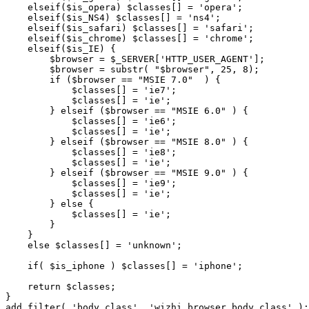
    elseif($is_opera) $classes[] = 'opera';

    elseif($is_NS4) $classes[] = 'ns4';

    elseif($is_safari) $classes[] = 'safari';

    elseif($is_chrome) $classes[] = 'chrome';

    elseif($is_IE) {

        $browser = $_SERVER['HTTP_USER_AGENT'];

        $browser = substr( "$browser", 25, 8);

        if ($browser == "MSIE 7.0"  ) {

            $classes[] = 'ie7';

            $classes[] = 'ie';

        } elseif ($browser == "MSIE 6.0" ) {

            $classes[] = 'ie6';

            $classes[] = 'ie';

        } elseif ($browser == "MSIE 8.0" ) {

            $classes[] = 'ie8';

            $classes[] = 'ie';

        } elseif ($browser == "MSIE 9.0" ) {

            $classes[] = 'ie9';

            $classes[] = 'ie';

        } else {

            $classes[] = 'ie';

        }

    }

    else $classes[] = 'unknown';

    if( $is_iphone ) $classes[] = 'iphone';

    return $classes;

}
