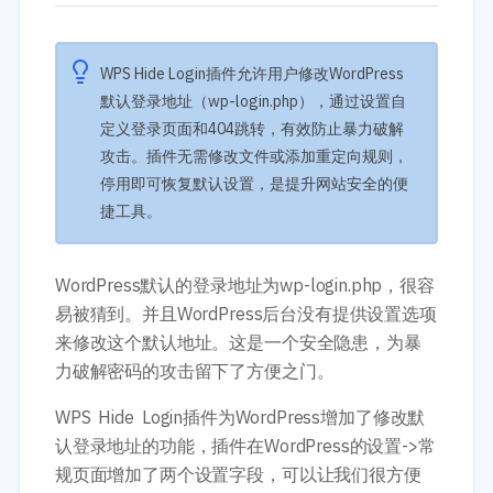
开发教程
技术专题
主题开发分享
安全增强
后台开发定制
性能优化
WPS Hide Login插件允许用户修改WordPress
前端开发技巧
WordPress数据库
默认登录地址（wp-login.php），通过设置自
开发文档手册
定义登录页面和404跳转，有效防止暴力破解
WooCommerce开发
网站管理运营
攻击。插件无需修改文件或添加重定向规则，
多语言主题开发
WP新闻资讯
停用即可恢复默认设置，是提升网站安全的便
电子商务和支付
捷工具。
服务咨询
登录
WordPress默认的登录地址为wp-login.php，很容
易被猜到。并且WordPress后台没有提供设置选项
来修改这个默认地址。这是一个安全隐患，为暴
力破解密码的攻击留下了方便之门。
WPS Hide Login插件为WordPress增加了修改默
认登录地址的功能，插件在WordPress的设置->常
规页面增加了两个设置字段，可以让我们很方便