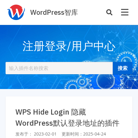
WordPress智库
插件开发
主题定制
注册登录/用户中心
性能优化
主机托管
SEO与全站运营
案例
商店
主题案例
插件商店
插件案例
资源
开发手册
WPS Hide Login 隐藏
主题推荐
主题开发手册
WordPress默认登录地址的插件
插件推荐
插件开发手册
发布于：
2023-02-01
更新时间：
2025-04-24