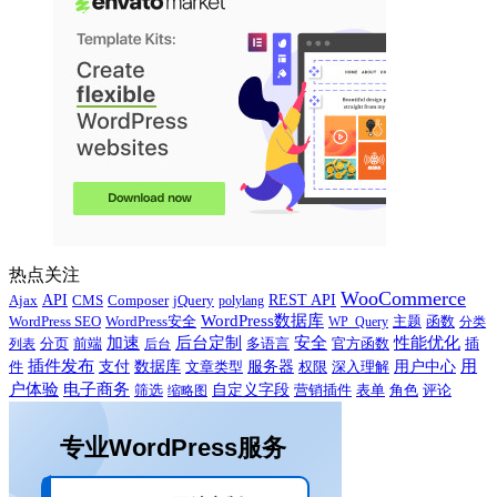
热点关注
WooCommerce
Ajax
API
CMS
Composer
jQuery
REST API
polylang
WordPress数据库
WordPress SEO
主题
WordPress安全
WP_Query
函数
分类
性能优化
加速
后台定制
安全
多语言
官方函数
插
列表
分页
前端
后台
用
插件发布
用户中心
件
支付
数据库
服务器
文章类型
权限
深入理解
户体验
电子商务
自定义字段
营销插件
评论
筛选
缩略图
表单
角色