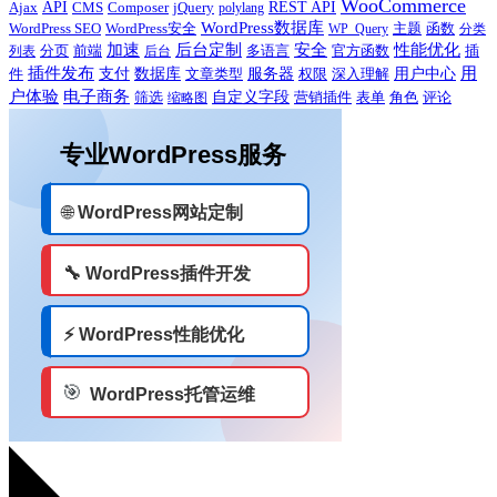
WooCommerce
Ajax
API
CMS
Composer
jQuery
REST API
polylang
WordPress数据库
WordPress SEO
主题
WordPress安全
WP_Query
函数
分类
性能优化
加速
后台定制
安全
多语言
官方函数
插
列表
分页
前端
后台
用
插件发布
用户中心
件
支付
数据库
服务器
文章类型
权限
深入理解
户体验
电子商务
自定义字段
营销插件
评论
筛选
缩略图
表单
角色