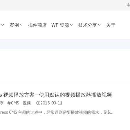
务
案例
插件商店
WP 资源
技术分享
关于
WORDPRESS开发技术分享
我的订单
定制开发
插件开发
主题案例
主题推荐
插件推荐
定制开发一套优质专属的
根据您的需求开发各种功
WordPress开发经验、代码片段，欢
资源下载
插件案例
电子商务主题
内容管理插件
dPress主题。
WordPress插件。
迎参考交流。
博客杂志主题
SEO/市场营销
退出
公司企业主题
电子商务插件
开发教程
技术专题
优化
主机托管
音乐视频主题
性能优化插件
主题开发分享
安全增强
WordPress网站可以在 1 秒
为您提供或帮您维护专为
学校教育主题
多语言插件
后台开发定制
性能优化加速
速打开。
WordPress优化的服务器
多用途主题
自定义字段/表单
前端开发技巧
WordPress数据库
ress 视频播放方案—使用默认的视频播放器播放视频
房产/列表主题
注册登录/用户中心
开发文档手册
WooCommerce开发
O与全站运营
享
CMS
视频
2015-03-11
网站管理运营
多语言主题开发
的网站不仅有流量，更有转化。 我们提供从技术维护，内容运营、广告
WP新闻资讯
电子商务和支付
dPress CMS 主题的过程中，经常遇到需要播放视频的需求，见$…
运维的一站式全生命周期服务。
高级插件商店