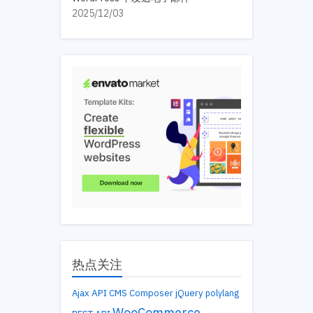
2025/12/03
热点关注
API
Ajax
CMS
Composer
jQuery
polylang
WooCommerce