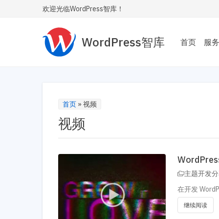
欢迎光临WordPress智库！
WordPress智库
首页
服
主题
为您
Wor
首页
»
视频
视频
性能
让您的
内飞
WordP
SE
主题开发分
让您
在开发 Wor
安全
继续阅读